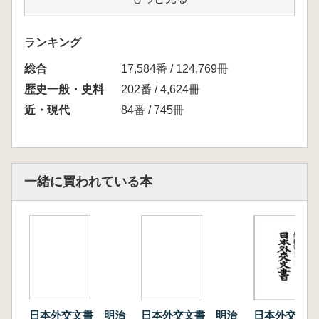
3 元兇処罰問題
4 北京撤兵公使館引揚ケ問題
5 戦闘中止問題
ランキング
6 賠償問題
総合
7 公使館区域問題
17,584番 / 124,769冊
8 和議ノ開始
歴史一般・史料
202番 / 4,624冊
近・現代
84番 / 745冊
一緒に買われている本
日本外交文書 明治
日本外交文書 明治
日本外交文書