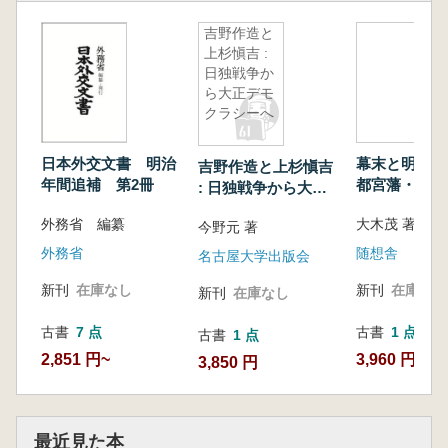
吉野作造と
上杉愼吉 :
日独戦争か
ら大正デモ
クラシーへ
日本外交文書 明治
幕末と明治維新
吉野作造と上杉愼吉
年間追補 第2冊
都宮藩・茂木
: 日独戦争から大正
みた奥州戊辰
デモクラシーへ
外務省 編纂
大木茂 著
今野元 著
外務省
随想舎
名古屋大学出版会
新刊
在庫なし
新刊
在庫なし
新刊
在庫なし
古書
7 点
古書
1 点
古書
1 点
2,851 円~
3,960 円
3,850 円
最近見た本