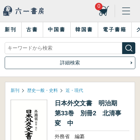
0
新刊
古書
中国書
韓国書
電子書籍
詳細検索
新刊
歴史一般・史料
近・現代
日本外交文書 明治期
第33巻 別冊2 北清事
変 中
外務省 編纂