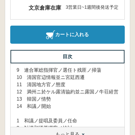
3営業日~1週間後発送予定
文京倉庫在庫
カートに入れる
目次
9 連合軍総指揮官ノ選任ト残匪ノ掃蕩
10 清国官辺情報並ニ宮廷西遷
11 清国地方官ノ態度
12 満州ニ於ケル露清協約並ニ露国ノ牛荘経営
13 韓国ノ情勢
14 和議ノ開始
1 和議ノ提唱及委員ノ任命
2 対清和議基礎案ノ検討
もっと見る