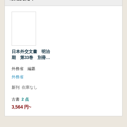
日本外交文書 明治
期 第33巻 別冊
2 北清事変 中
外務省 編纂
外務省
新刊
在庫なし
古書
2 点
3,564 円~