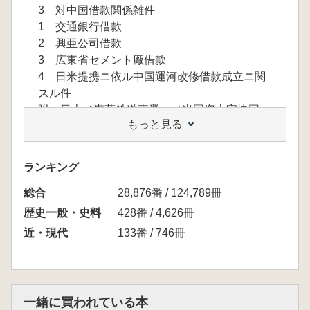
3 対中国借款関係雑件
1 交通銀行借款
2 興亜公司借款
3 広東省セメント廠借款
4 日米提携ニ依ル中国運河改修借款成立ニ関
スル件
附 日本ノ満蒙鉄道事業ヘノ米国資本家協同ニ
もっと見る
関スル件
5 南潯鉄道ニ関スル件
6 中国ヘノ兵器供給ニ関スル件
ランキング
7 満蒙鉄道借款細目交渉ニ関スル件(四平街鄭
総合
家屯鉄道借款)
28,876番 / 124,789冊
8 鄭家屯ニ於テ日中両国軍隊衝突一件
歴史一般・史料
428番 / 4,626冊
9 大倉組ノ江蘇省秣陵関附近鉄山開発ニ関ス
近・現代
133番 / 746冊
ル交渉一件
10 中国問題ニ関スル西原亀三報告雑件
一緒に買われている本