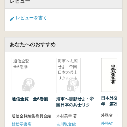
レビュー
レビューを書く
あなたへのおすすめ
通信全覧
海軍へ志願
全6巻揃
せよ : 帝国
日本の兵士
リクルート
日本外交文書
通信全覧 全6巻揃
海軍へ志願せよ : 帝
年 第2冊 
国日本の兵士リクル
ート
外務省 編纂
通信全覧編集委員会編
木村美幸 著
外務省
雄松堂書店
吉川弘文館