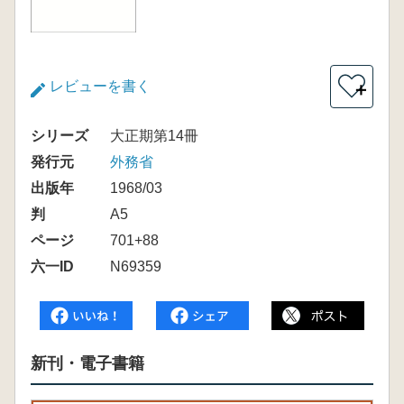
レビューを書く
＋
シリーズ
大正期第14冊
発行元
外務省
出版年
1968/03
判
A5
ページ
701+88
六一ID
N69359
新刊・電子書籍