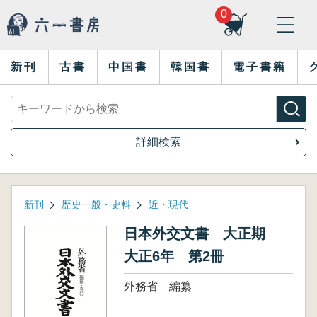
0
新刊
古書
中国書
韓国書
電子書籍
詳細検索
新刊
歴史一般・史料
近・現代
日本外交文書 大正期
大正6年 第2冊
外務省 編纂