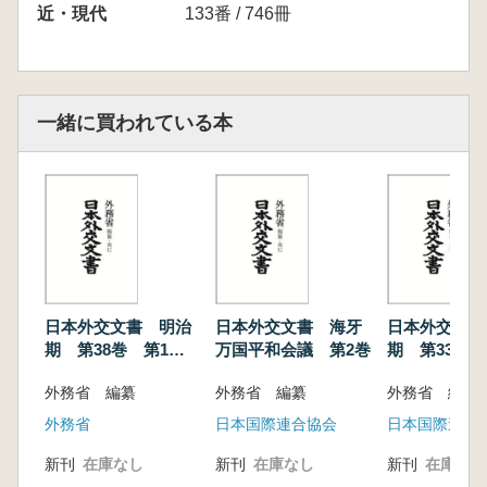
11 雲南省及中国南部ニ於ケル仏国ノ特殊利益
近・現代
133番 / 746冊
ニ関スル交渉一件
12 中国ニ関スル日米両国間交渉特ニ石井「ラ
ンシング」協定関係一件
13 列国ノ和平工作一件
一緒に買われている本
14 露国ノ独墺洪勃土各国トノ単独休戦条約締
結ノ件
15 独国ノ日墨独同盟策謀関係一件
日本外交文書 明治
日本外交文書 海牙
日本外交文書
期 第38巻 第1
万国平和会議 第2巻
期 第33
冊
外務省 編纂
外務省 編纂
外務省 編纂
外務省
日本国際連合協会
日本国際連合
新刊
在庫なし
新刊
在庫なし
新刊
在庫なし