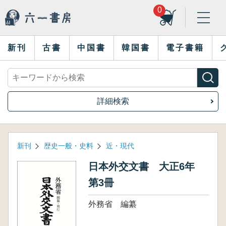
0
新刊
古書
中国書
韓国書
電子書籍
詳細検索
新刊
歴史一般・史料
近・現代
日本外交文書 大正6年
第3冊
外務省 編纂