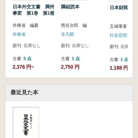
日本外交文書 満州
隣組読本
日本財閥史
事変 第1巻 第1冊
外務省 編纂
熊谷次郎 編
玉城肇著
外務省
非凡閣
社会思想社
新刊
在庫なし
新刊
在庫なし
新刊
在庫なし
古書
5 点
古書
1 点
古書
1 点
2,376 円~
2,750 円
1,188 円
最近見た本