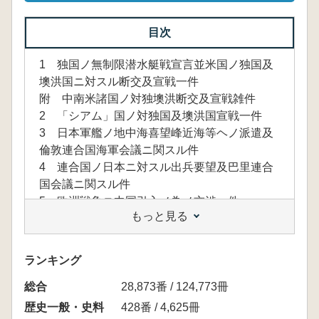
目次
1 独国ノ無制限潜水艇戦宣言並米国ノ独国及
墺洪国ニ対スル断交及宣戦一件
附 中南米諸国ノ対独墺洪断交及宣戦雑件
2 「シアム」国ノ対独国及墺洪国宣戦一件
3 日本軍艦ノ地中海喜望峰近海等ヘノ派遣及
倫敦連合国海軍会議ニ関スル件
4 連合国ノ日本ニ対スル出兵要望及巴里連合
国会議ニ関スル件
5 欧洲戦争ニ中国引入ノ為ノ交渉一件
もっと見る
6 中国ノ欧洲出兵ニ関スル交渉一件
7 本邦ニ於テ各国ノ兵器軍需品調達関係一件
8 国際常設経済委員会一件
ランキング
9 山東省及赤道以北太平洋独逸領諸島ノ戦後
総合
処分ニ関スル交渉一件
28,873番 / 124,773冊
10 山東省ニ於ケル通信業務ニ関スル交渉一件
歴史一般・史料
428番 / 4,625冊