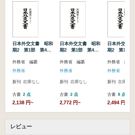
1 中国の治外法権撤廃要求に対する日英提携
問題
2 滄石鉄道敷設契約問題
日本外交文書 昭和
日本外交文書 昭和
日本外交文書
期2 第1部 第4
期2 第1部 第4
期2 第1部 
巻 下 (昭和10年対
巻 上 (昭和10年対
巻 下 (昭和
外務省 編纂
外務省 編纂
外務省 編纂
中国関係)
中国関係)
年7月対中国関
外務省
外務省
外務省
新刊
在庫なし
新刊
在庫なし
新刊
在庫なし
古書
2 点
古書
2 点
古書
8 点
2,138 円~
2,772 円~
2,494 円~
レビュー