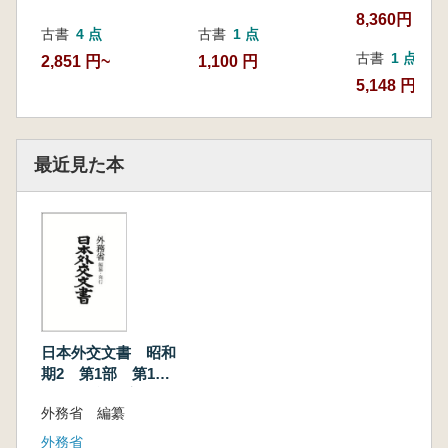
8,360円
古書
4 点
古書
1 点
古書
1 点
2,851 円~
1,100 円
5,148 円
最近見た本
日本外交文書 昭和
期2 第1部 第1
巻 (昭和7年対中国
外務省 編纂
関係)
外務省