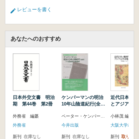
レビューを書く
あなたへのおすすめ
日本外交文書 明治
ケンパーマンの明治
近代日本の地
期 第44巻 第2冊
10年山陰道紀行(全
とアジア太平
訳)
: 「外邦図」
外務省 編纂
ペーター・ケンパーマン著 長沢敬訳
小林茂 編
プローチ
外務省
今井出版
大阪大学出版
新刊
在庫なし
新刊
在庫なし
新刊
取り寄せ