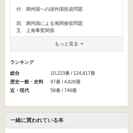
付 満州国への諸外国投資問題
四 満州国による海関接収問題
五 上海事変関係
もっと見る
付 上海仏国租界捜索問題
六 中国政情
ランキング
総合
付一 共産軍の福建省進出問題
10,223番 / 124,817冊
付二 中ソ国交回復問題
歴史一般・史料
97番 / 4,626冊
近・現代
58番 / 746冊
七 中国関税問題
八 中国排日問題
付 不敬記事関係
一緒に買われている本
九 雑件