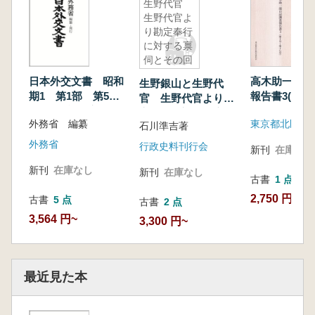
生野代官
生野代官よ
り勘定奉行
に対する禀
伺とその回
答 第2版
日本外交文書 昭和
高木助一郎日
生野銀山と生野代
期1 第1部 第5
報告書3(第1
官 生野代官より勘
巻 (昭和6年対中国
17号)
定奉行に対する禀伺
外務省 編纂
東京都北区教
関係)
石川準吉著
とその回答 第2版
外務省
行政史料刊行会
新刊
在庫なし
新刊
在庫なし
新刊
在庫なし
古書
1 点
2,750 円
古書
5 点
古書
2 点
3,564 円~
3,300 円~
最近見た本