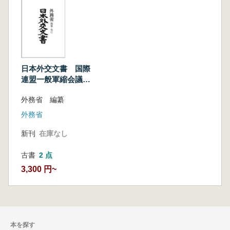
日本外交文書 国際
連盟一般軍縮会議報
告書 第2巻
外務省 編纂
外務省
新刊
在庫なし
古書
2 点
3,300 円~
本を探す