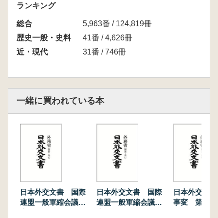
報告書
ランキング
2 同 第二回会議報告書
総合
3 同 第三回会議報告書
5,963番 / 124,819冊
4 同 第四回会議報告書
歴史一般・史料
41番 / 4,626冊
5 同 第五回会議報告書
近・現代
31番 / 746冊
6 同 第六回会議報告書
7 同 第六回(後半期)会議報告書
(以上第三巻)
一緒に買われている本
日本外交文書 国際
日本外交文書 国際
日本外交文書
連盟一般軍縮会議報
連盟一般軍縮会議報
事変 第2巻
告書 第1巻
告書 第3巻