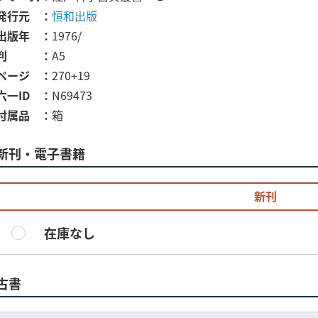
発行元
恒和出版
出版年
1976/
判
A5
ページ
270+19
六一ID
N69473
付属品
箱
新刊・電子書籍
新刊
在庫なし
古書