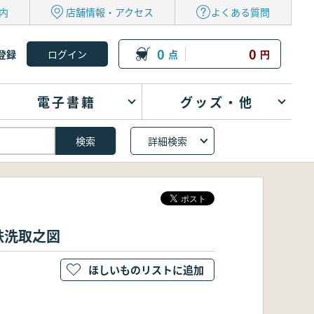
内
店舗情報・アクセス
よくある質問
0
0
登録
点
円
電子書籍
グッズ・他
詳細検索
鉄洗取之図
ほしいものリストに追加