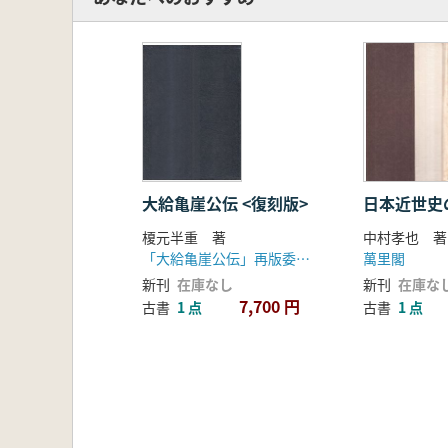
大給亀崖公伝 <復刻版>
日本近世史
榎元半重 著
中村孝也 著
「大給亀崖公伝」再版委員会
萬里閣
新刊
在庫なし
新刊
在庫な
7,700 円
古書
1 点
古書
1 点