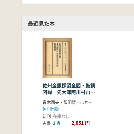
最近見た本
佐州金銀採製全図・鼓銅
図録 先大津阿川村山砂
鉄洗取之図
青木國夫・飯田賢一ほか 編
恒和出版
新刊
在庫なし
2,851 円
古書
1 点