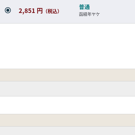
普通
2,851 円
（税込）
函経年ヤケ