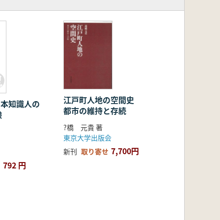
江戸町人地の空間史
 日本知識人の
都市の維持と存続
験
?橋 元貴 著
東京大学出版会
7,700円
新刊
取り寄せ
792 円