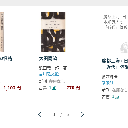
魔都上海 : 日
本知識人の
「近代」体験
の性格
大田南畝
魔都上海 :
「近代」体
浜田義一郎 著
吉川弘文館
劉建輝著
し
新刊
在庫なし
講談社
1,100 円
770 円
古書
1 点
新刊
在庫なし
古書
1 点
1
/
5