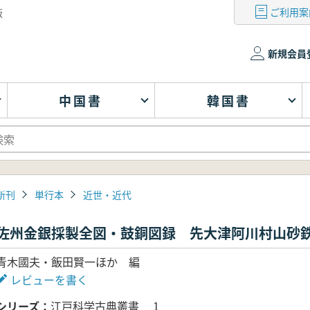
ご利用案
版
新規会員
中国書
韓国書
新刊
単行本
近世・近代
佐州金銀採製全図・鼓銅図録 先大津阿川村山砂
青木國夫・飯田賢一ほか 編
レビューを書く
シリーズ
江戸科学古典叢書 1