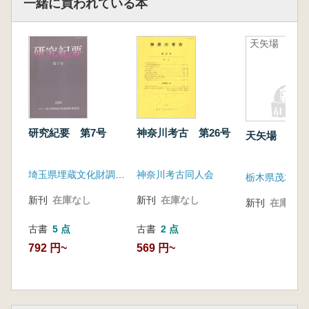
一緒に買われている本
天矢場
研究紀要 第7号
神奈川考古 第26号
天矢場
埼玉県埋蔵文化財調査事業団
神奈川考古同人会
新刊
在庫なし
新刊
在庫なし
新刊
在庫なし
古書
5 点
古書
2 点
792 円~
569 円~