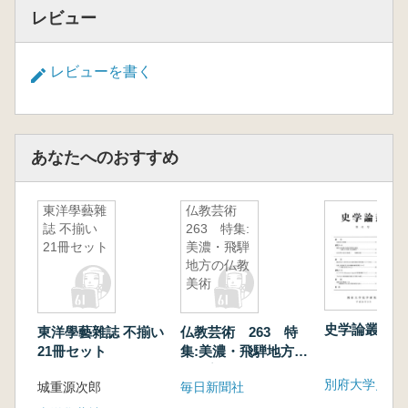
レビュー
レビューを書く
あなたへのおすすめ
東洋學藝雜
仏教芸術
誌 不揃い
263 特集:
21冊セット
美濃・飛騨
地方の仏教
美術
史学論叢 第
東洋學藝雜誌 不揃い
仏教芸術 263 特
21冊セット
集:美濃・飛騨地方の
仏教美術
別府大学史学
城重源次郎
毎日新聞社