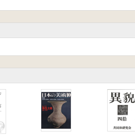
ジ
古
け
具