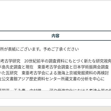
内容
箇所が表紙にございます。予めご了承ください
国考古学研究 20世紀前半の調査資料にもとづく新たな研究視
半島先史調査と現在 東亜考古学会調査と日本学術振興会調査
いた瓦研究 東亜考古学会による渤海上京城発掘資料の再検討
立公文書館アジア歴史資料センター所蔵文書の分析を中心に
孫国平・王永轟・中村慎一 河夕母渡文化における煮沸土器の
 管珠類から見た中国東部地区の玉器生産技術変化とその意義
銅器群的分野及相関問題
 長城地帯の事例を中心に