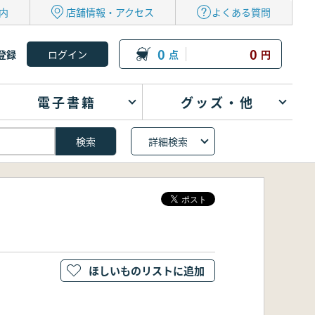
内
店舗情報・アクセス
よくある質問
0
0
登録
点
円
電子書籍
グッズ・他
詳細検索
ほしいものリストに追加