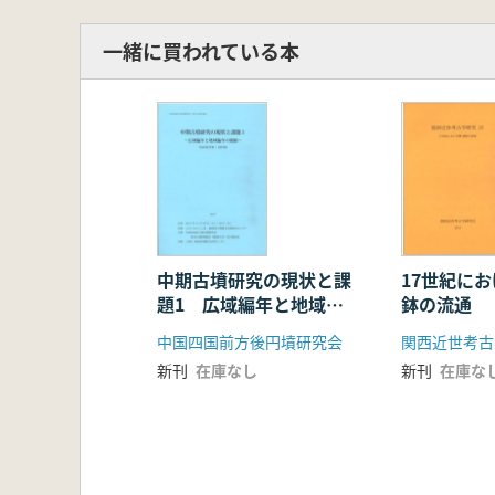
馬渕一輝 獣首鏡の系譜 後漢後期
熊坂聡美 雲岡石窟の天蓋亀 第3
一緒に買われている本
工 達 来 契丹駝車の考古学研究―
研究報告
曹 斌 中国抽象芸術の成熟一西周青
動 向
日本における中国考古学関係文献目録(2
中期古墳研究の現状と課
17世紀に
題1 広域編年と地域編
鉢の流通
年の齟齬
中国四国前方後円墳研究会
関西近世考古
新刊
在庫なし
新刊
在庫な