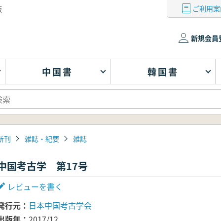
ご利用案
版
新規会員
中国書
韓国書
新刊
雑誌・紀要
雑誌
中国考古学 第17号
レビューを書く
発行元
日本中国考古学会
出版年
2017/12