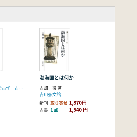
渤海国とは何か
「日韓交渉の考古学 古墳時代」研究会
古畑 徹 著
吉川弘文館
1,870円
新刊
取り寄せ
1,540 円
古書
1 点