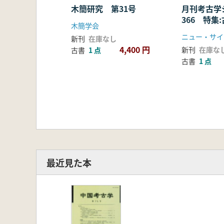
木簡研究 第31号
月刊考古
366 特集
木簡学会
ける鉄製武
ニュー・サイ
新刊
在庫なし
4,400 円
新刊
在庫な
古書
1 点
古書
1 点
最近見た本