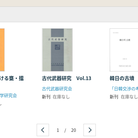
における廣漢と華西を中心に
期における二人系統理解のための手がかりとして
還墓の壁画を中心にして
銅器紋様抽象化現象分析
016年)
おける甕・擂
古代武器研究 Vol.13
韓日の古墳
古代武器研究会
学研究会
新刊
在庫なし
新刊
在庫なし
し
1
/
20