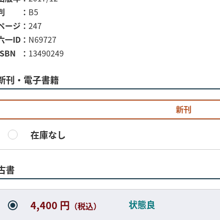
判
B5
ページ
247
六一ID
N69727
ISBN
13490249
新刊・電子書籍
新刊
在庫なし
古書
状態良
4,400 円
（税込）