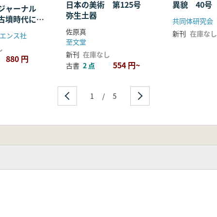
日本の美術 第125号
異貌 40号
学ジャーナル
弥生土器
:古墳時代にお
共同体研究会
装具
佐原真
新刊
在庫なし
エンス社
至文堂
し
新刊
在庫なし
880 円
554 円~
古書
2 点
1
/
5