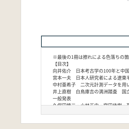
※最後の1冊は擦れによる色落ちの
【目次】
向井佑介 日本考古学の100年と中
宮本一夫 日本人研究者による遼東
中村亜希子 二次元計測データを用
井上直樹 白鳥庫吉の満洲踏査 国
一般発表
久保田慎二・小林正史・宮田佳樹・
秦小麗・中村慎―・孫国平・王永轟
路国権 “上村嶺組"和“宝相寺組"
坂川幸祐 蝶形牌節の展開について