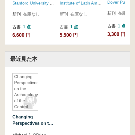
アハカ:メキシコ考古
Excavation on the
Dover Publicat
Piedmont,
Stanford University Press
Institute of Latin American Studies, University of Texas at Austin , Distributed by University of Texas Press
学と歴史の発見)
Xoxocotlán
Oaxaca,
新刊
在庫なし
Piedmont, Oaxaca,
新刊
在庫なし
新刊
在庫なし
Mexico(モ
Mexico(モンテ・ア
ンテ・アル
古書
1 点
バン下の後
ルバン下の後期形成
古書
1 点
古書
1 点
期形成期の
期の灌漑集落:メキシ
3,300 円
6,600 円
5,500 円
灌漑集落:メ
コ、オアハカ州、ソ
キシコ、オ
クソコトラン・ピエ
アハカ州、
ドモントの調査と発
ソクソコト
掘調査)
最近見た本
ラン・ピエ
ドモントの
調査と発掘
Changing
調査)
Perspectives
on the
Archaeology
of the
Central
Mississippi
Changing
River
Perspectives on the
Valley(ミシ
Archaeology of the
シッピ川中
Michael J. OBrien