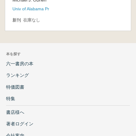
Central Mississippi
流域考古学
River Valley(ミシシ
における視
Univ of Alabama Pr
ッピ川中流域考古学
点の変化)
における視点の変化)
新刊
在庫なし
本を探す
六一書房の本
ランキング
特価図書
特集
書店様へ
著者ログイン
会社案内