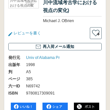
川中流域考古学に
川中流域考古学における
おける視点の変
視点の変化)
化)
Michael J. OBrien
レビューを書く
＋
再入荷メール通知
発行元
Univ of Alabama Pr
出版年
1998
判
A5
ページ
385
六一ID
N69742
ISBN
9780817309091