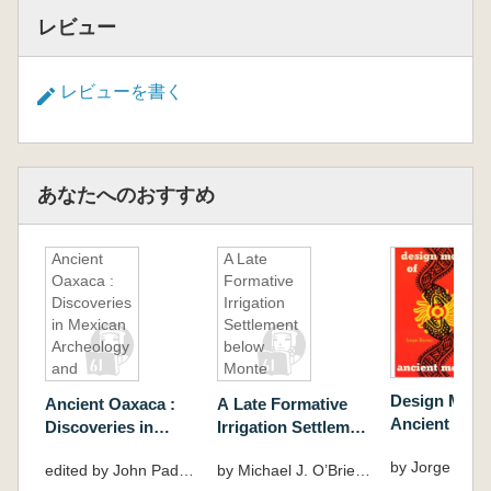
レビュー
レビューを書く
あなたへのおすすめ
Ancient
A Late
Oaxaca :
Formative
Discoveries
Irrigation
in Mexican
Settlement
Archeology
below
and
Monte
History(古
Albán :
Design Motif
Ancient Oaxaca :
A Late Formative
代オアハカ:
Survey and
Ancient Me
Discoveries in
Irrigation Settlement
メキシコ考
Excavation
メキシコのデ
Mexican Archeology
below Monte Albán
古学と歴史
on the
by Jorge Enci
ン・モチーフ
edited by John Paddock ; with contributions by Ignacio Bernal ... [et al.]
by Michael J. O’Brien ... [et al.]
and History(古代オ
: Survey and
の発見)
Xoxocotlán