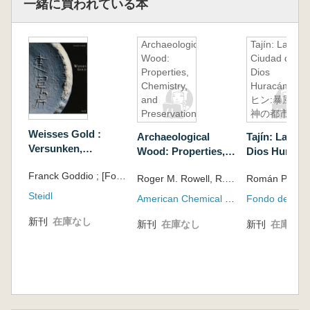
一緒に買われている本
Archaeological
Tajín: La
Wood:
Ciudad del
Properties,
Dios
Chemistry,
Huracán(タ
and
ヒン:暴風の
Preservation
神の都市)
Weisses Gold :
Archaeological
Tajín: La Ciu
Versunken,
Wood: Properties,
Dios Hurac
Entdeckt, Geborgen
Chemistry, and
ン:暴風の神の
Franck Goddio ; [Fotos, Dirk Reinartz]
Roger M. Rowell, R. James Barbour, American Chemical Society. Meeting
Preservation
Steidl
American Chemical Society
新刊
在庫なし
新刊
在庫なし
新刊
在庫なし