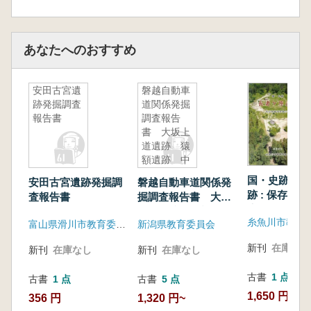
あなたへのおすすめ
安田古宮遺
磐越自動車
跡発掘調査
道関係発掘
報告書
調査報告
書 大坂上
道遺跡 猿
額遺跡 中
棚遺跡 牧
国・史跡長者
安田古宮遺跡発掘調
磐越自動車道関係発
ノ沢遺跡
跡 : 保存整
査報告書
掘調査報告書 大坂
告書
上道遺跡 猿額遺
糸魚川市教育
富山県滑川市教育委員会
新潟県教育委員会
跡 中棚遺跡 牧ノ
沢遺跡
新刊
在庫なし
新刊
在庫なし
新刊
在庫なし
古書
1 点
古書
1 点
古書
5 点
1,650 円
356 円
1,320 円~