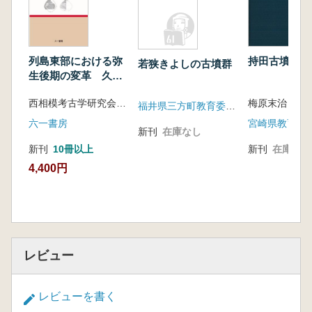
列島東部における弥
持田古墳群
若狭きよしの古墳群
生後期の変革 久ヶ
原・弥生町期の現在
西相模考古学研究会 西川修一・古屋紀之 編
梅原末治
と未来
福井県三方町教育委員会
六一書房
宮崎県教育委
新刊
在庫なし
新刊
10冊以上
新刊
在庫なし
4,400円
レビュー
レビューを書く