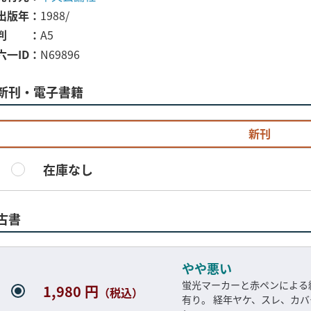
出版年
1988/
判
A5
六一ID
N69896
新刊・電子書籍
新刊
在庫なし
古書
やや悪い
蛍光マーカーと赤ペンによる
1,980 円
（税込）
有り。 経年ヤケ、スレ、カ