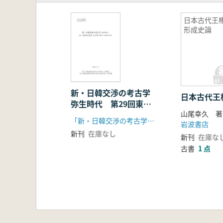
日本古代王
形成史論
新・日韓交渉の考古学
日本古代王
弥生時代 第29回東ア
山尾幸久 著
ジア古代史・考古学研究
「新・日韓交渉の考古学 弥生時代」研究会 東アジア古代史・考古学研究会交流会
岩波書店
会交流会資料集(2冊組)
新刊
在庫なし
新刊
在庫な
古書
1 点