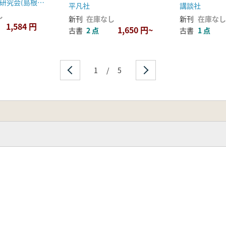
日韓相互理解研究会(島根大学)
平凡社
講談社
し
新刊
在庫なし
新刊
在庫なし
1,584 円
1,650 円~
古書
2 点
古書
1 点
1
/
5