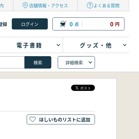
内
店舗情報・アクセス
よくある質問
0
0
登録
点
円
電子書籍
グッズ・他
詳細検索
ほしいものリストに追加