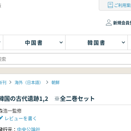
ご利用案
版
新規会員
中国書
韓国書
新刊
海外（日本語）
朝鮮
韓国の古代遺跡1,2 ※全二巻セット
森浩一監修
レビューを書く
発行元
中央公論社