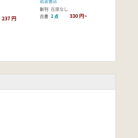
岩波書店
新刊
在庫なし
330 円~
古書
2 点
237 円