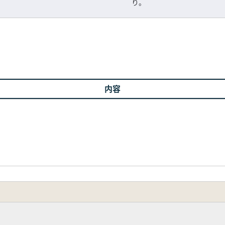
り。
内容