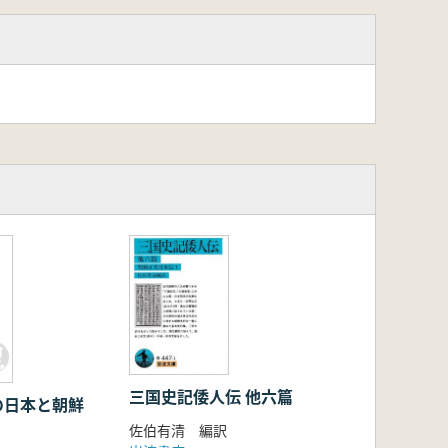
三国史記倭人伝 他六篇
の日本と朝鮮
佐伯有清 編訳