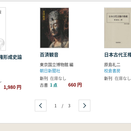
権
百済観音
日本古代王
権形成史論
東京国立博物館 編
原島礼二
朝日新聞社
校倉書房
新刊
在庫なし
新刊
在庫なし
し
660 円
古書
1 点
1,980 円
1
/
3