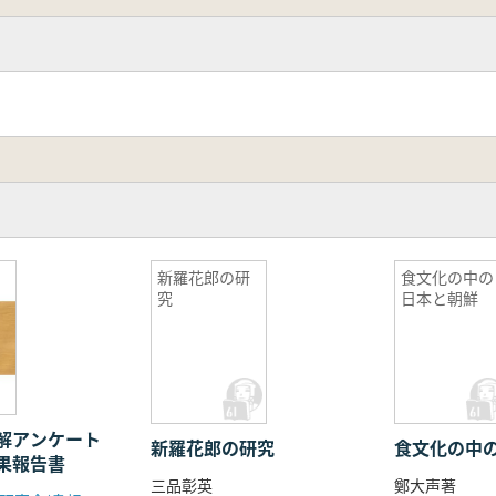
新羅花郎の研
食文化の中の
究
日本と朝鮮
解アンケート
新羅花郎の研究
食文化の中
果報告書
三品彰英
鄭大声著