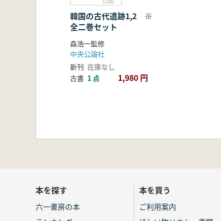
韓国の古代遺跡1,2 ※
全二巻セット
森浩一監修
中央公論社
新刊
在庫なし
1,980 円
古書
1 点
本を探す
本を買う
六一書房の本
ご利用案内