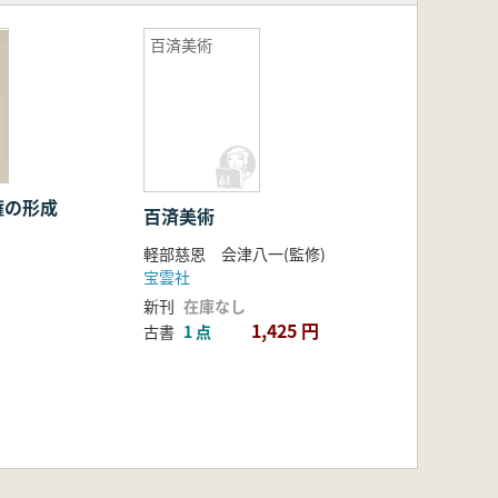
百済美術
権の形成
百済美術
軽部慈恩 会津八一(監修)
宝雲社
新刊
在庫なし
1,425 円
古書
1 点