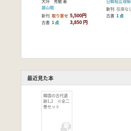
大坪 秀敏 著
雄山閣
新刊
在庫な
5,500円
新刊
取り寄せ
古書
1 点
3,850 円
古書
1 点
最近見た本
韓国の古代遺
跡1,2 ※全二
巻セット