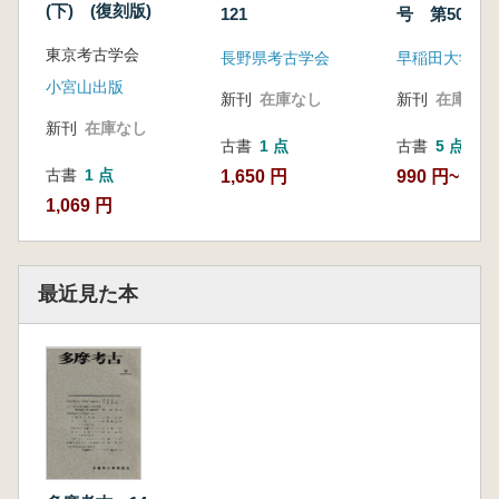
(下) (復刻版)
121
号 第50号
東京考古学会
長野県考古学会
早稲田大学考
小宮山出版
新刊
在庫なし
新刊
在庫なし
新刊
在庫なし
古書
1 点
古書
5 点
古書
1 点
1,650 円
990 円~
1,069 円
最近見た本