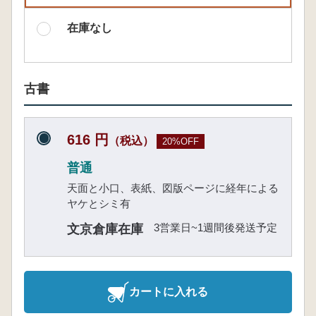
在庫なし
古書
616 円
（税込）
20%OFF
普通
天面と小口、表紙、図版ページに経年による
ヤケとシミ有
3営業日~1週間後発送予定
文京倉庫在庫
カートに入れる