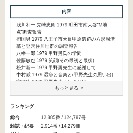
内容
浅川利一,先崎忠衛 1979 町田市南大谷“M地
点”調査報告
椚国男 1979 八王子市犬目甲原遺跡の方形周溝
墓と竪穴住居址群の調査報告
八幡一郎 1979 甲野勇氏の学問
佐藤敏也 1979 笑顔(その最初と最後)
松井新一 1979 甲野勇先生に感謝して
中村威 1979 湿疹と音楽と(甲野先生の思い出)
宮崎糺 1979 甲野先生ましませば
もっと見る
和田哲 1979 御殿山窯址出土の須恵器
佐々木蔵之助 1979 八王子市中山白山神社新発
見の経塚遺物について
ランキング
総合
12,885番 / 124,787冊
雑誌・紀要
2,914番 / 14,279冊