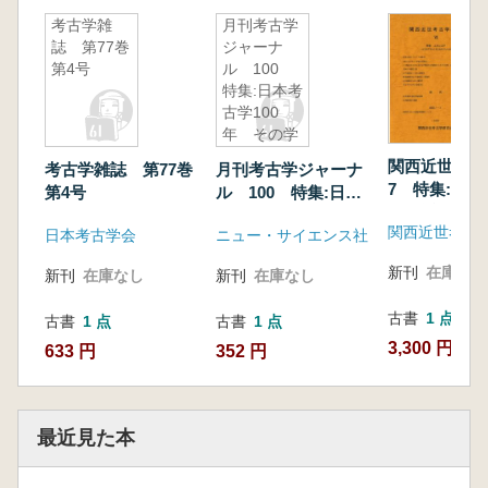
考古学雑
月刊考古学
誌 第77巻
ジャーナ
第4号
ル 100
特集:日本考
古学100
年 その学
史と展望
関西近世考古
考古学雑誌 第77巻
月刊考古学ジャーナ
7 特集:上方
第4号
ル 100 特集:日本
戸 近世考古
考古学100年 その
関西近世考古
見た東西文化
日本考古学会
ニュー・サイエンス社
学史と展望
新刊
在庫なし
新刊
在庫なし
新刊
在庫なし
古書
1 点
古書
1 点
古書
1 点
3,300 円
633 円
352 円
最近見た本