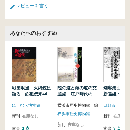
レビューを書く
あなたへのおすすめ
戦国浪漫 火縄銃は
陸の道と海の道の交
剣客集団のその
語る 鉄砲伝来444
差点 江戸時代の神
新選組・新徴
年展
奈川 横浜開港150
容と終焉
にしむら博物館
横浜市歴史博物館 編
日野市
周年記念
横浜市歴史博物館
新刊
在庫なし
新刊
在庫なし
新刊
在庫なし
古書
1 点
古書
3 点