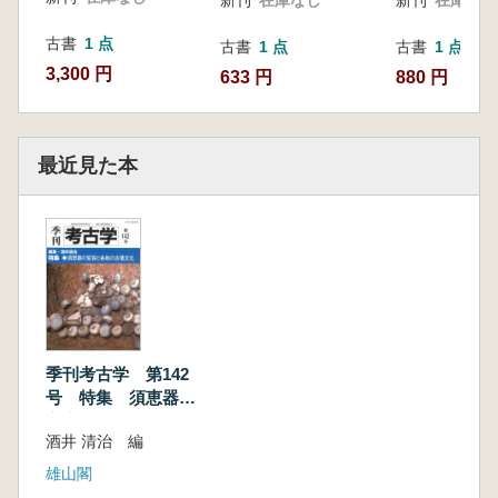
古書
1 点
古書
1 点
古書
1 点
3,300 円
633 円
880 円
最近見た本
季刊考古学 第142
号 特集 須恵器の
変容と各地の古墳文
酒井 清治 編
化
雄山閣