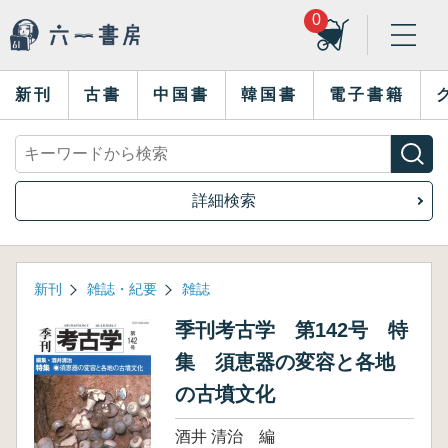
0
新刊
古書
中国書
韓国書
電子書籍
詳細検索
新刊
雑誌・紀要
雑誌
季刊考古学 第142号 特
集 須恵器の変容と各地
の古墳文化
酒井 清治 編