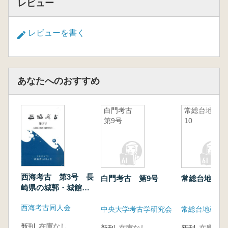
レビュー
レビューを書く
あなたへのおすすめ
白門考古
常総台地
第9号
10
西海考古 第3号 長
白門考古 第9号
常総台地 10
崎県の城郭・城館特
集号
西海考古同人会
中央大学考古学研究会
常総台地研究
新刊
在庫なし
新刊
在庫なし
新刊
在庫なし