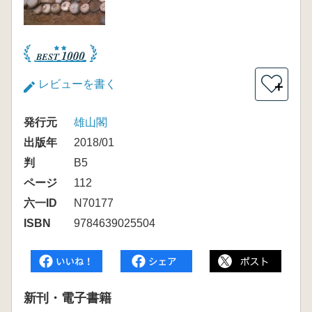
レビューを書く
＋
発行元
雄山閣
出版年
2018/01
判
B5
ページ
112
六一ID
N70177
ISBN
9784639025504
新刊・電子書籍