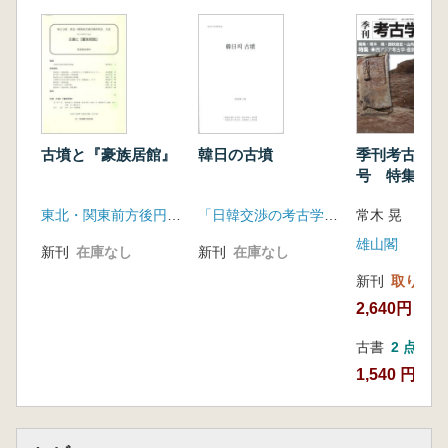
近畿―泉北丘陵窯跡群の須恵器生産の転換期
―(白石耕治)
九州(石木秀啓)
最近の発掘から
日本海側屈指の弥生中期大規模環濠集落―石
川県小松市八日市地方遺跡―(中屋克彦)
第二次但馬国府関連施設の調査―兵庫県豊岡
古墳と『豪族居館』
韓日の古墳
季刊考古学 第
市祢布ヶ森遺跡―(仲田周平)
号 特集 西
〈新連載〉考古学の旬
考古学・最新
東北・関東前方後円墳研究会
「日韓交渉の考古学 古墳時代」研究会
箸墓古墳の特殊器台と埴輪(春成秀爾)
動向
雄山閣
新刊
在庫なし
新刊
在庫なし
新刊
取り寄せ
2,640円
古書
2 点
1,540 円~