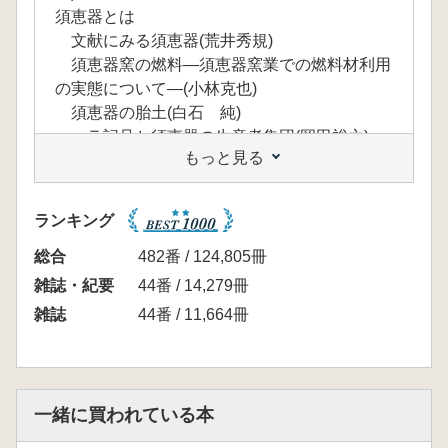
須恵器とは
文献にみる須恵器(荒井秀規)
須恵器窯の燃料―須恵器窯業での燃料材利用
の実態について―(小林克也)
須恵器の胎土(白石 純)
ヘラ記号と須恵器の生産者集団(岡田裕之)
もっと見る
須恵器の儀礼―土師器との比較をとおして
(寺前直人)
古墳からみた須恵器の変容 関東(小林孝秀)
ランキング
東海―古墳出土須恵器にみる地域性―(鈴木
一有)
総合
482番 / 124,805冊
近畿―木簡直葬墓の須恵器―(北山峰生)
雑誌・紀要
44番 / 14,279冊
九州(木村龍生)
雑誌
44番 / 11,664冊
朝鮮半島(高田貫太・中久保辰夫)
生産跡からみた須恵器の変容
関東(藤野一之)
東海―横穴式石室登場時の尾張の須恵器生産
一緒に買われている本
を中心に―(中里信之)