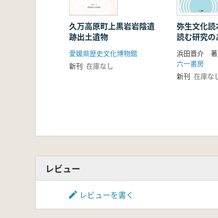
沢田 敦 阿賀野川水系三川地域産
杉原保幸 木崎小丸山遺跡の紹介と
堤 隆 長野県佐久市志賀川上流域
久万高原町上黒岩岩陰遺
弥生文化読
跡出土遺物
読む研究の
野口 淳・佐藤祐輔・渡邊 玲・横
眞島 英壽 ハンドヘルド型XRFに
愛媛県歴史文化博物館
浜田晋介 著
渡邊玲 三次元形態分析による「目
六一書房
新刊
在庫なし
新刊
在庫な
レビュー
レビューを書く