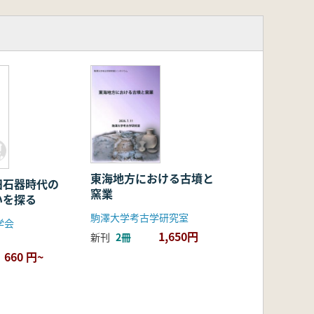
東海地方における古墳と
旧石器時代の
窯業
いを探る
駒澤大学考古学研究室
学会
1,650円
新刊
2冊
660 円~