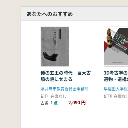
あなたへのおすすめ
倭の五王の時代 巨大古
3D考古学
墳の謎にせまる
遺物・遺構
における研
藤井寺市教育委員会事務局
題
新刊
在庫なし
新刊
在庫な
2,090 円
古書
1 点