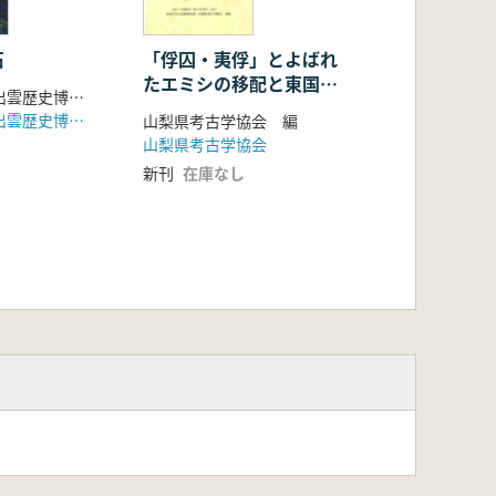
石
「俘囚・夷俘」とよばれ
たエミシの移配と東国社
のための復元製作実験と3D計測
島根県立古代出雲歴史博物館 編
会 強制移住させられた
島根県立古代出雲歴史博物館(ハーベスト出版)
山梨県考古学協会 編
エミシはどこに居たの
山梨県考古学協会
か?そして何をしていた
新刊
在庫なし
のか