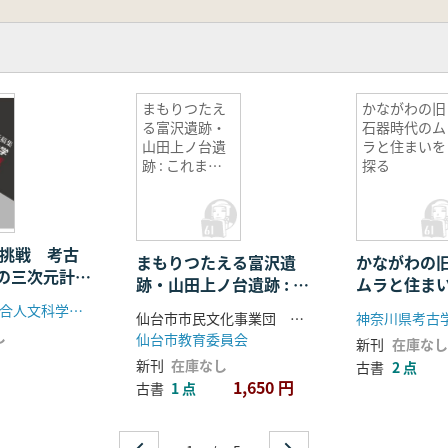
まもりつたえ
かながわの旧
る富沢遺跡・
石器時代のム
山田上ノ台遺
ラと住まいを
跡 : これまで/
探る
これからの20
年・10年
の挑戦 考古
まもりつたえる富沢遺
かながわの
の三次元計測
跡・山田上ノ台遺跡 : こ
ムラと住ま
究の現状と課
れまで/これからの20
早稲田大学総合人文科学研究センター
仙台市市民文化事業団 仙台市富沢遺跡保存館(地底の森ミュージアム) 編
神奈川県考古
年・10年
し
仙台市教育委員会
新刊
在庫なし
新刊
在庫なし
古書
2 点
1,650 円
古書
1 点