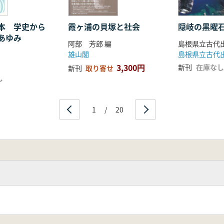
珪質頁岩の産状と利用
立体地図で見る重要旧石器遺跡・ナウマンゾウの足跡
に分布する「駒込頁岩」とその利用状況について
本 学史から
霞ヶ浦の貝塚と社会
隠岐の黒曜
あゆみ
山 真・千葉 史・神田和彦・小菅将夫 石器の形態・技術理解
阿部 芳郎 編
よる黒曜石の非破壊化学分析
雄山閣
的剥片」の抽出
3,300円
新刊
在庫なし
新刊
取り寄せ
し
1
/
20