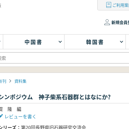
ご利用案
版
新規会員
中国書
韓国書
新刊
資料集
シンポジウム 神子柴系石器群とはなにか?
堤 隆 編
レビューを書く
シリーズ
第20回長野県旧石器研究交流会