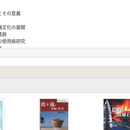
とその意義
器文化の展開
遺跡
の使用痕研究
点
具の変遷について
る石材利用変化
の意味
群における押圧剥離法の出現様相
極東地域の土器出現期グロマトゥーハ文化の年代
界の垂直移動