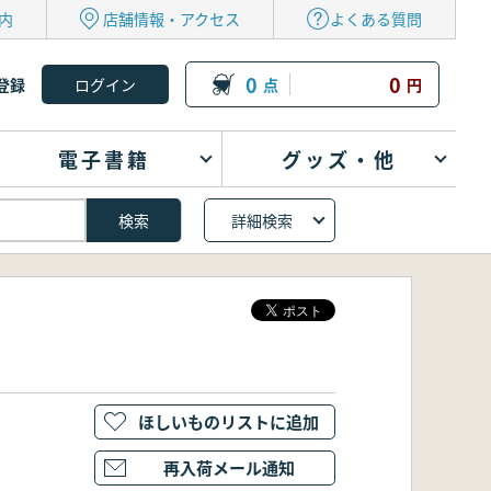
内
店舗情報・アクセス
よくある質問
0
0
登録
点
円
電子書籍
グッズ・他
詳細検索
ほしいものリストに追加
再入荷メール通知