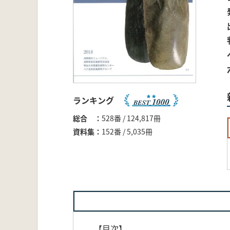
ランキング
総合
528番 / 124,817冊
資料集
152番 / 5,035冊
【目次】