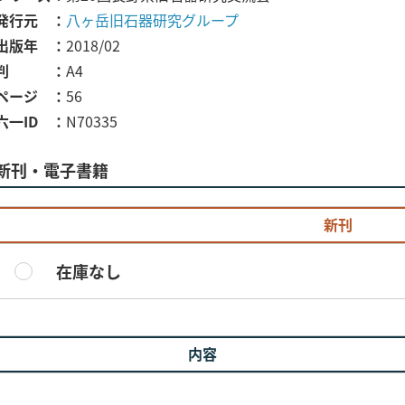
発行元
八ヶ岳旧石器研究グループ
出版年
2018/02
判
A4
ページ
56
六一ID
N70335
新刊・電子書籍
新刊
在庫なし
内容