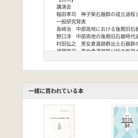
講演会
稲田孝司 神子柴石器群の成立過程
一般研究発表
長﨑治 中部高地における後期旧石
野口淳 中部高地の後期旧石器時代
村田弘之 男女倉遺跡群出土石器群
須藤隆司 男女倉遺跡群分析の新視
シンポジウム基調報告
橋詰潤 最終氷期末の両面加工刺突
堤隆 バイフェイスを携えて
大竹憲昭 先土器時代終末期におけ
橋本勝雄 神子柴型石斧の実像とそ
一緒に買われている本
長﨑潤一 石斧をみる視点
ポスターセッション
池山史華 古本州島初期細石刃石器
内田和典・國木田 大・森先一貴 
小野 昭 遺跡分布パタンと森林限