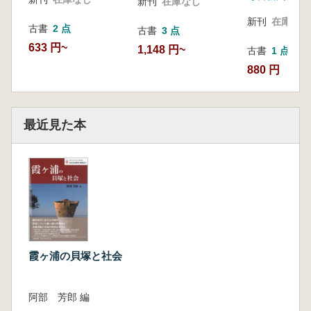
新刊
在庫なし
新刊
在庫なし
古書
2 点
古書
3 点
633 円~
1,148 円~
古書
1 点
880 円
最近見た本
霞ヶ浦の貝塚と社会
阿部 芳郎 編