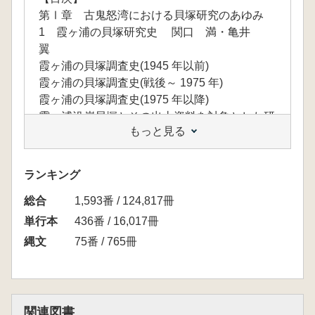
第Ⅰ章 古鬼怒湾における貝塚研究のあゆみ
1 霞ヶ浦の貝塚研究史 関口 満・亀井
翼
霞ヶ浦の貝塚調査史(1945 年以前)
霞ヶ浦の貝塚調査史(戦後～ 1975 年)
霞ヶ浦の貝塚調査史(1975 年以降)
霞ヶ浦沿岸貝塚とその出土資料を対象とした研
もっと見る
究史
2 陸平貝塚に学ぶ 川村 勝
“ 陸平” 貝塚の発見
ランキング
世に出た陸平貝塚
総合
陸平貝塚の再発見
1,593番 / 124,817冊
第Ⅱ章 霞ヶ浦の貝塚
単行本
436番 / 16,017冊
1 大谷貝塚を掘る 川村 勝・阿部きよ子
縄文
75番 / 765冊
大谷貝塚の調査
大谷縄文人の生活と環境
大谷貝塚の調査から見た貝塚調査の意義と課題
2 陸平貝塚の形成過程 中村哲也
関連図書