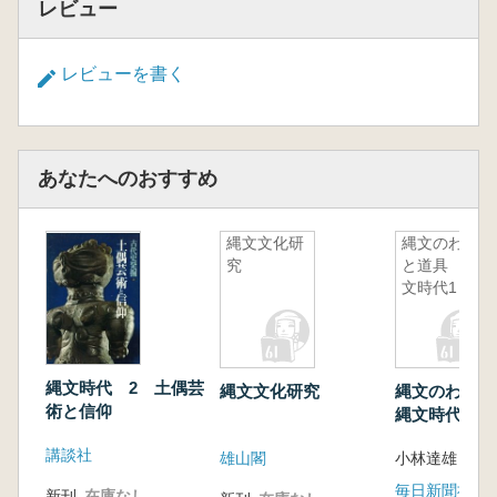
レビュー
1 上高津貝塚の遺跡活用 黒澤春彦・一木
絵理
レビューを書く
施設の概要と環境
活動の現状と遺跡の活用
新たな取り組みと今後の課題
2 かってあそんでひろがって― 陸平貝塚の活
あなたへのおすすめ
用事例― 馬場信子
遺跡活用を始めるきっかけ― 活用に至る経緯
―
縄文文化研
縄文のわざ
ハンズ・オン陸平
究
と道具 縄
文時代1
第Ⅴ章 座 談 会 関東地方の貝塚研究 樋
泉岳二・米田 穣・佐々木由香・谷畑美帆
司会:阿部芳郎
霞ヶ浦周辺貝塚関連文献年表 阿部きよ子
縄文時代 2 土偶芸
縄文文化研究
縄文のわざ
あとがき 阿部芳郎
術と信仰
縄文時代1
講談社
雄山閣
小林達雄
毎日新聞社
新刊
在庫なし