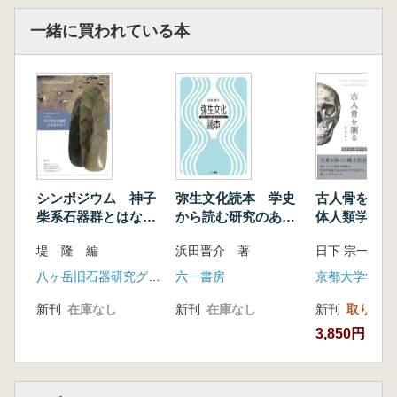
第Ⅲ章 資源利用と縄文社会
一緒に買われている本
1 動物遺体からみた霞ヶ浦の貝塚の特徴― 陸
平貝塚の調査成果を中心に― 樋泉岳二
古環境
動物資源利用
2 余山貝塚の漁労活動― 漁具生産と魚類資源
をめぐる集団間関係― 植月 学
余山貝塚の漁具
釣針の製作
シンポジウム 神子
弥生文化読本 学史
古人骨を測
ヤスの製作
柴系石器群とはなに
から読む研究のあゆ
体人類学序説
余山貝塚の魚類相と大型魚類をめぐる集団間関
か?
み
係
堤 隆 編
浜田晋介 著
日下 宗一郎 
3 余山貝塚の生業活動― 骨角貝器の大量生産
八ヶ岳旧石器研究グループ
六一書房
京都大学学術
遺跡の出現背景― 阿部芳郎
余山貝塚の性格
新刊
在庫なし
新刊
在庫なし
新刊
取り寄せ
貝輪の生産と流通
3,850円
鹿角製漁労具の生産と漁労活動
後晩期の生業特殊化と余山貝塚の性格
第Ⅳ章 地域の文化資源としての貝塚