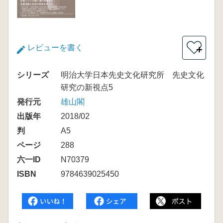
レビューを書く
＋
シリーズ
明治大学日本先史文化研究所 先史文化
研究の新視点5
発行元
雄山閣
出版年
2018/02
判
A5
ページ
288
六一ID
N70379
ISBN
9784639025450