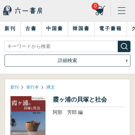
0
新刊
古書
中国書
韓国書
電子書籍
詳細検索
新刊
単行本
縄文
霞ヶ浦の貝塚と社会
阿部 芳郎 編