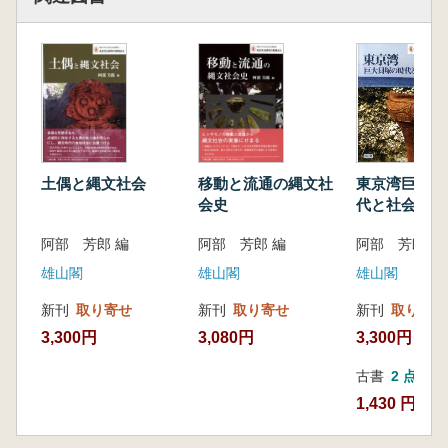
陸平貝塚の地勢
保存のための確認調査
周辺の遺跡群の調査― 陸平遺跡群の調査―
住民参加による新たな確認調査
陸平貝塚の形成過程
陸平貝塚形成の謎
3 上高津貝塚の研究 石川 功
上高津貝塚の環境
東京湾巨大貝
土偶と縄文社会
移動と流通の縄文社
上高津貝塚の特質
代と社会
会史
4 製塩活動の展開と霞ヶ浦の地域社会 阿
阿部 芳郎 編
阿部 芳郎 編
阿部 芳郎 編
部芳郎
縄文土器製塩研究の展開
雄山閣
雄山閣
雄山閣
広畑貝塚・法堂遺跡の分析
新刊
取り寄せ
新刊
取り寄せ
新刊
取り寄せ
製塩の起源
3,300円
3,300円
3,080円
近年の成果と新たな課題
5 湖岸の地形発達と遺跡形成 亀井 翼
古書
2 点
霞ヶ浦の環境変遷
1,430 円~
湖岸平野の形成と遺跡
谷底低地の陸地化と遺跡