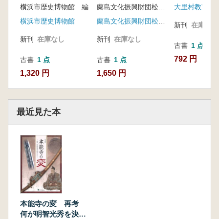
横浜市歴史博物館 編
蘭島文化振興財団松濤園朝鮮通信使資料館「御馳走一番館」 編
大里村教育委
周年記念
横浜市歴史博物館
蘭島文化振興財団松濤園朝鮮通信使資料館「御馳走一番館」
新刊
在庫なし
新刊
在庫なし
新刊
在庫なし
古書
1 点
792 円
古書
1 点
古書
1 点
1,320 円
1,650 円
最近見た本
本能寺の変 再考
何が明智光秀を決起