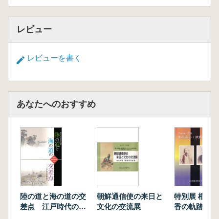
レビュー
レビューを書く
あなたへのおすすめ
陸の道と海の道の交
朝鮮通信使の来日と
特別展 根岸
差点 江戸時代の神
文化の交流展
香の軌跡
奈川 横浜開港150