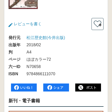
レビューを書く
＋
発行元
松江歴史館(今井出版)
出版年
2018/02
判
A4
ページ
ほぼカラー72
六一ID
N70658
ISBN
9784866111070
新刊・電子書籍