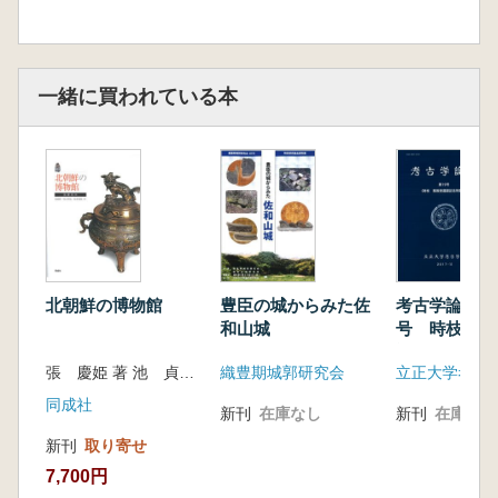
3 因幡鳥取城の包囲
4 天正10年の松江
5 備中高松城の水攻め
第3章 本能寺の変
一緒に買われている本
1 四国戦線異状アリ
2 敵は本能寺にあり
第4章 変その後
1 山崎の戦い
2 光秀の城・丹波亀山城を接収する堀尾吉晴
エピローグ
史料釈文
北朝鮮の博物館
豊臣の城からみた佐
考古学論究 
和山城
号 時枝務教
記念特集号
張 慶姫 著 池 貞姫 訳
織豊期城郭研究会
立正大学考古
同成社
新刊
在庫なし
新刊
在庫なし
新刊
取り寄せ
7,700円