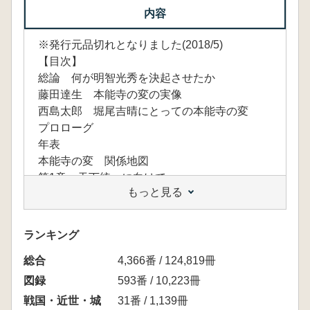
内容
※発行元品切れとなりました(2018/5)
【目次】
総論 何が明智光秀を決起させたか
藤田達生 本能寺の変の実像
西島太郎 堀尾吉晴にとっての本能寺の変
プロローグ
年表
本能寺の変 関係地図
第1章 天下統一に向けて
もっと見る
1 織田信長
2 明智光秀
3 足利義昭
ランキング
4 南蛮文化
総合
第2章 中国戦線の拮抗と四国政策の変更
4,366番 / 124,819冊
1 上月城の戦い
図録
593番 / 10,223冊
2 播磨三木城兵糧攻め
戦国・近世・城
31番 / 1,139冊