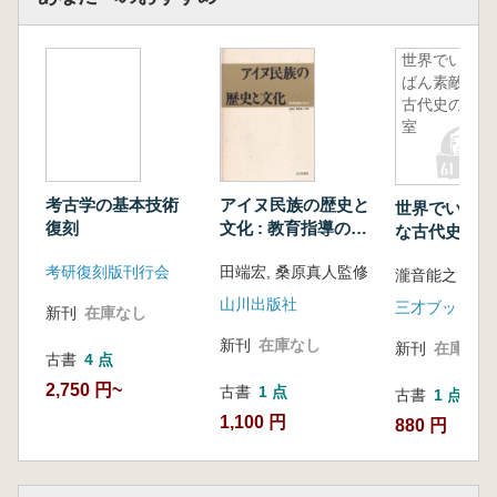
世界でいち
ばん素敵な
古代史の教
室
考古学の基本技術
アイヌ民族の歴史と
世界でいちば
復刻
文化 : 教育指導の手
な古代史の教
引
考研復刻版刊行会
田端宏, 桑原真人監修
瀧音能之 監修
山川出版社
三才ブックス
新刊
在庫なし
新刊
在庫なし
新刊
在庫なし
古書
4 点
2,750 円~
古書
1 点
古書
1 点
1,100 円
880 円