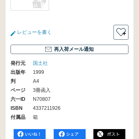
レビューを書く
＋
再入荷メール通知
発行元
国土社
出版年
1999
判
A4
ページ
3冊函入
六一ID
N70807
ISBN
4337211926
付属品
箱