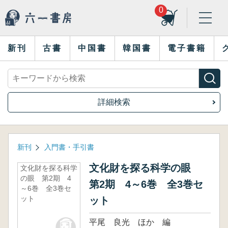
0
新刊
古書
中国書
韓国書
電子書籍
詳細検索
新刊
入門書・手引書
文化財を探る科学の眼
文化財を探る科学
の眼 第2期 4
第2期 4～6巻 全3巻セ
～6巻 全3巻セ
ット
ット
平尾 良光 ほか 編