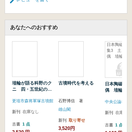
「政権交替」論と鏡の保有
鏡保有の継続と断絶
課題と展望
第7章 国家形成と時空観
あなたへのおすすめ
ねらいと方法
空間観
日本陶磁全
時間観
集3 土
国家形成と時空観
偶 埴輪
付章 「政権交替」論小考
目的
政権交替論の展開と現状
政権交替論の展望と課題
埴輪が語る科野のク
古墳時代を考える
日本陶磁全集
ニ 四・五世紀の埴
偶 埴輪
輪祭祀 善光寺平の
更埴市森将軍塚古墳館
石野博信 著
埴輪の系譜
中央公論社
雄山閣
新刊
在庫なし
新刊
在庫なし
新刊
取り寄せ
古書
1 点
古書
1 点
3,520円