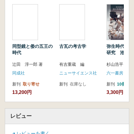
日本考古学における威信財研究
威信財研究の問題点と課題
第4章 鏡保有と古墳の出現
目的
威信財論と古墳出現論
鏡の流通・保有状況の変遷と古墳の出現過程
古墳の出現と鏡の社会的役割―「伝世鏡」論の
同型鏡と倭の五王の
古瓦の考古学
弥生時代食の
再賦活
時代
研究 池子遺
第5章 鏡保有と首長墓系譜
学する
辻田 淳一郎 著
有吉重蔵 編
杉山浩平 編
目的
首長墓系譜における鏡の保有状況
同成社
ニューサイエンス社
六一書房
首長墓系譜における鏡の意義
新刊
取り寄せ
新刊
在庫なし
新刊
10冊以
課題と展望
13,200円
3,300円
第6章 器物保有と国家形成
目的
理論的射程
レビュー
「伝世鏡」と古墳の出現
弥生「龍」と初現期倭製鏡
レビューを書く