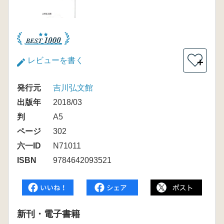
レビューを書く
＋
発行元
吉川弘文館
出版年
2018/03
判
A5
ページ
302
六一ID
N71011
ISBN
9784642093521
新刊・電子書籍