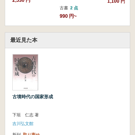
2,530 円
1,100 円
古書
2 点
990 円~
最近見た本
古墳時代の国家形成
下垣 仁志 著
吉川弘文館
新刊
取り寄せ