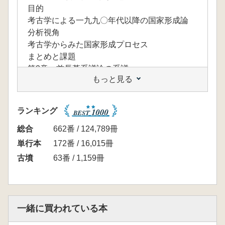
目的
考古学による一九九〇年代以降の国家形成論
分析視角
考古学からみた国家形成プロセス
まとめと課題
第2章 首長墓系譜論の系譜
もっと見る
目的
用語上の問題
首長墓系譜論の展開
ランキング
首長墓系譜論の特質と問題点
器物保有と首長墓系譜
総合
662番 / 124,789冊
首長墓系譜の継続面の意義
単行本
172番 / 16,015冊
「一代一墳」の再検討
古墳
63番 / 1,159冊
複数埋葬からみた首長墓系譜
首長墓系譜の構成形態
首長墓系譜の形成背景
第3章 威信財論批判序説
一緒に買われている本
威信財研究の展開