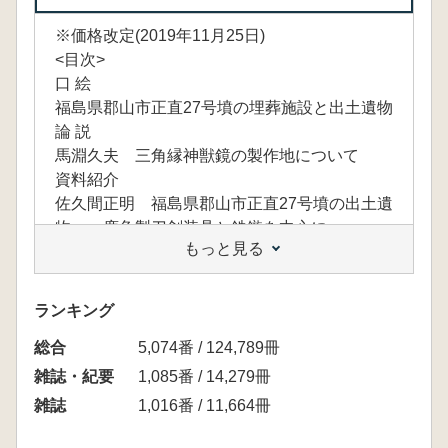
※価格改定(2019年11月25日)
<目次>
口 絵
福島県郡山市正直27号墳の埋葬施設と出土遺物
論 説
馬淵久夫 三角縁神獣鏡の製作地について
資料紹介
佐久間正明 福島県郡山市正直27号墳の出土遺
物 一鹿角製刀剣装具と鉄鏃を中心に一
もっと見る
谷 豊信 凹面に樹木紋および獣紋を有する平
瓦 中国河北省邯鄲趙王城出土
総会記念講演
ランキング
高濱秀 中国と草原地帯における初期の金属製
総合
馬具について
5,074番 / 124,789冊
彙 報
雑誌・紀要
1,085番 / 14,279冊
雑誌
1,016番 / 11,664冊