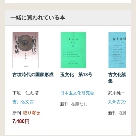
一緒に買われている本
古墳時代の国家形成
玉文化 第13号
古文化談叢 
集
下垣 仁志 著
日本玉文化研究会
武末純一 編
吉川弘文館
九州古文化研
新刊
在庫なし
新刊
取り寄せ
新刊
在庫なし
7,480円