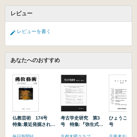
レビュー
レビューを書く
あなたへのおすすめ
仏教芸術 174号
考古学史研究 第3
ひょうご考古
特集:最近発掘された
号 特集:『弥生式土
号
寺院跡とその遺物
器聚成図録』の研究
毎日新聞社
京都木曜クラブ
兵庫考古研究