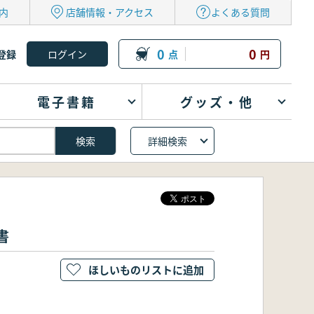
内
店舗情報・アクセス
よくある質問
0
0
登録
点
円
電子書籍
グッズ・他
詳細検索
書
ほしいものリストに追加