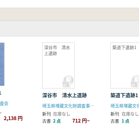
深谷市 清水
築道下遺跡1
上遺跡
1
深谷市 清水上遺跡
築道下遺跡1
査会
埼玉県埋蔵文化財調査事業団
し
新刊
在庫なし
新刊
在庫なし
2,138 円
712 円~
古書
2 点
古書
1 点