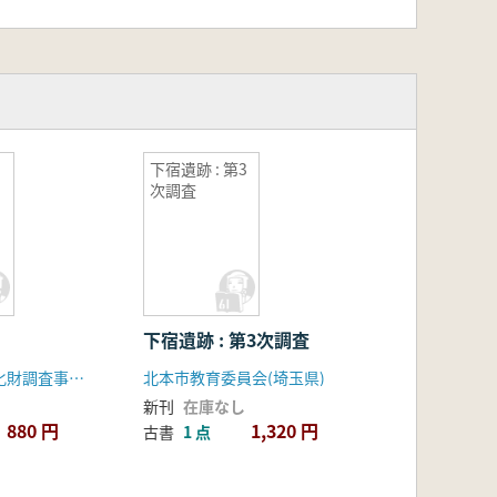
下宿遺跡 : 第3
次調査
下宿遺跡 : 第3次調査
埼玉県埋蔵文化財調査事業団
北本市教育委員会(埼玉県)
新刊
在庫なし
880 円
1,320 円
古書
1 点