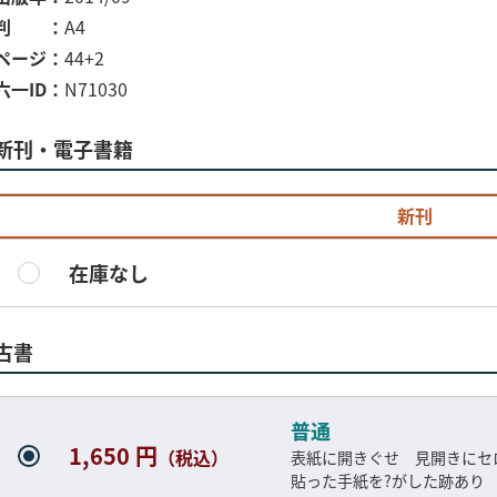
判
A4
ページ
44+2
六一ID
N71030
新刊・電子書籍
新刊
在庫なし
古書
普通
1,650 円
（税込）
表紙に開きぐせ 見開きにセ
貼った手紙を?がした跡あり