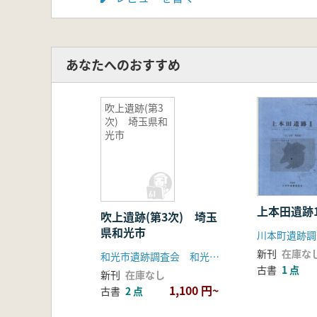
あなたへのおすすめ
吹上遺跡(第3
次) 埼玉県和
光市
上本田遺跡
吹上遺跡(第3次) 埼玉
県和光市
川本町遺跡調
新刊
在庫な
和光市遺跡調査会 和光市教育委員会
古書
1 点
新刊
在庫なし
1,100 円~
古書
2 点