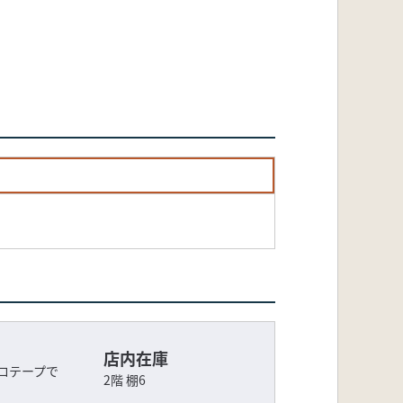
店内在庫
ロテープで
2階 棚6