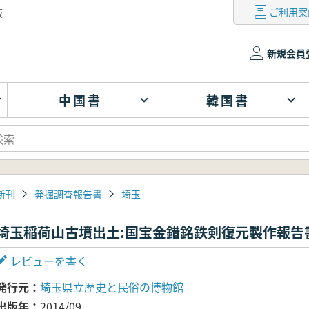
ご利用案
版
新規会員
中国書
韓国書
新刊
発掘調査報告書
埼玉
埼玉稲荷山古墳出土:国宝金錯銘鉄剣復元製作報告
レビューを書く
発行元
埼玉県立歴史と民俗の博物館
出版年
2014/09