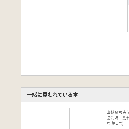
一緒に買われている本
山梨県考古
協会誌 創
号(第1号)