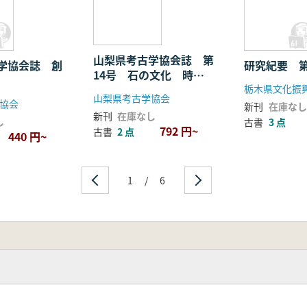
山梨県考古学協会誌 第
学協会誌 創
研究紀要 第
14号 石の文化 時代
ごとの多様性
山梨県考古学協会
協会
新刊
在庫なし
新刊
在庫なし
し
古書
3 点
792 円~
古書
2 点
440 円~
1
/
6