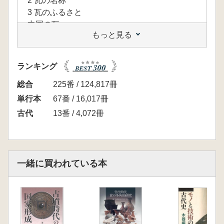
2 瓦の名称
3 瓦のふるさと
中国の瓦
もっと見る
4 瓦研究の目的と方法
瓦研究の目的/瓦の型式分類と留意点
5 瓦研究の主要課題
ランキング
文字瓦の研究
Ⅱ.古代の瓦作りと生産(河野一也)
総合
225番 / 124,817冊
1 古代瓦を読み解く
単行本
67番 / 16,017冊
2 瓦の観察からわかる瓦作り
古代
13番 / 4,072冊
胎土/焼成/男瓦/女瓦/鐙瓦/宇瓦
3 瓦窯の構造
その他の瓦焼成窯
Ⅲ.瓦の変遷と特徴
一緒に買われている本
1 古代の瓦 飛鳥・白鳳期(藤木 海)
飛鳥期における瓦作りと瓦工/白鳳期における
革新と地方への展開/初期の瓦生産体制
2 古代の瓦 奈良・平安期(大橋泰夫)
多様な瓦当文様の展開/製作技法の変遷と特徴/