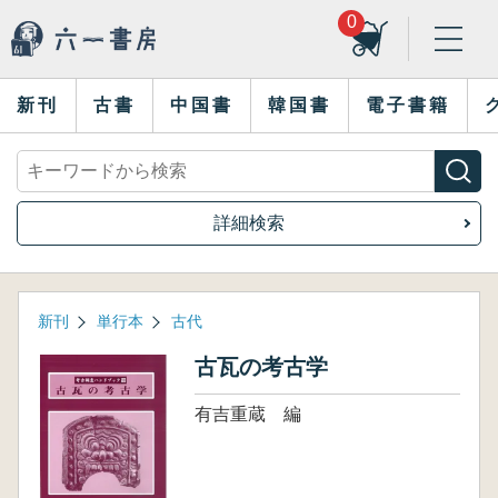
0
新刊
古書
中国書
韓国書
電子書籍
詳細検索
新刊
単行本
古代
古瓦の考古学
有吉重蔵 編