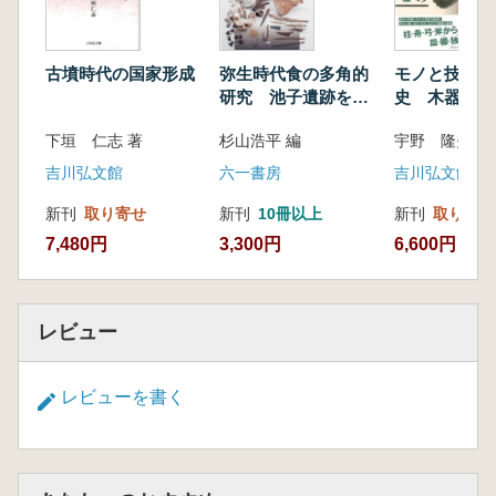
都城と地方の関係 ―平城宮式瓦の広がり―/官
寺・官衙の瓦生産/瓦と荘厳化政策/瓦工房の検
討/今後の瓦研究
古墳時代の国家形成
弥生時代食の多角的
モノと技術の
3 中世の瓦(原 廣志・比毛君男)
研究 池子遺跡を科
史 木器編
研究史的回顧/中世瓦の変遷 ―中世都市鎌倉と
学する
下垣 仁志 著
杉山浩平 編
宇野 隆夫 編
東日本の様相を中心に―/中世瓦の特徴/生産と
廃棄との関連/諸史料にみる中世瓦
吉川弘文館
六一書房
吉川弘文館
4 近世の瓦(近藤真佐夫)
新刊
取り寄せ
新刊
10冊以上
新刊
取り寄せ
近世瓦の沿革/多様化する近世の瓦/時代ごとの
7,480円
3,300円
6,600円
様相/瓦の調達
5 琉球の瓦(長嶺 操)
古琉球の瓦と出土遺跡/瓦から見た古琉球/浦添
城跡の高麗系瓦/崎山御嶽の大和系瓦/近世琉球
レビュー
の瓦/近・現代の瓦/瓦に関する事項
6 朝鮮三国の瓦(酒井清治)
レビューを書く
東アジアの瓦/高句麗の瓦/百済の瓦/新羅の瓦/朝
鮮三国瓦・中国南朝瓦の日本への影響
Ⅳ.瓦研究の課題と方法
1 武蔵国分寺瓦の研究(有吉重蔵)