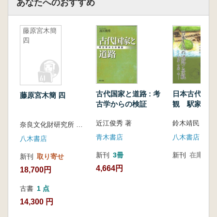
あなたへのおすすめ
国分寺瓦研究の意義/国分寺の構造と変遷/国分
寺瓦の変遷/瓦から見た国分寺の諸相
藤原宮木簡
2 陸奥国古瓦の系譜と東国(眞保昌弘)
四
瓦からみる陸奥国の歴史的位置/有稜素弁8葉蓮
花文鐙瓦/山田寺系単弁8葉蓮花文鐙瓦/山王廃寺
系複弁7,8葉蓮花文鐙瓦/川原寺系複弁 6 葉蓮花
文鐙瓦/多賀城系重弁8葉蓮花文鐙瓦(多賀城様
式)/陸奥国古瓦の様相と中央集権的国家の展開
古代国家と道路 : 考
日本古代の道
藤原宮木簡 四
おわりに
古学からの検証
観 駅家・官
近江俊秀 著
奈良文化財研究所 編集
青木書店
八木書店
八木書店
新刊
3冊
新刊
在庫なし
新刊
取り寄せ
4,664円
18,700円
古書
1 点
14,300 円