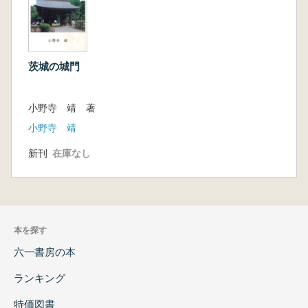
42.長屋門について
43.関東地方の城門の分布 門種別・県別分布
表
44.庭園・別荘門
茨城の城門
後楽園中仕切門/西山荘の門/戸定邸正門/偕楽園
の門/偕楽園門の分析/庭園門の分析
小野寺 靖 著
45.本陣・脇本陣
五街道/脇街道/本陣建築の特徴
小野寺 靖
46.水戸街道
新刊
在庫なし
松戸本陣/我孫子脇本陣/取手本陣/藤代本陣/中貫
本陣/稲吉本陣/長岡脇本陣
47.日光街道の門等の遺構
杉戸本陣/古河脇本陣/小山脇本陣/新田本陣/小金
井本陣/雀宮本陣・仮本陣
本を探す
48.日光東街道
六一書房の本
49.日光御成海道
50.日光街道本陣等の門・玄関の関係
ランキング
51.本陣の門
特価図書
52.城門の移動距離