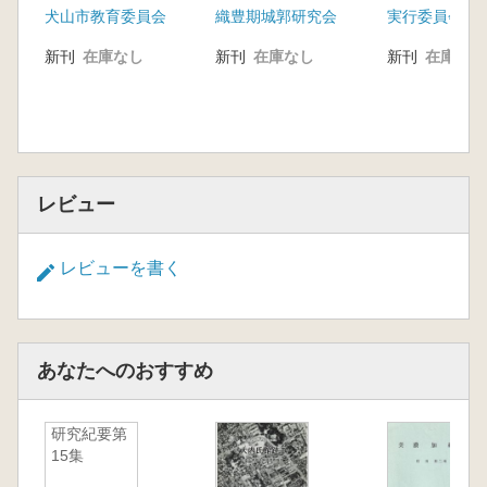
犬山市教育委員会
織豊期城郭研究会
田口家門/大木家門/エピソード 五十間長屋
15.乾徳寺山門(武茂城)
新刊
在庫なし
新刊
在庫なし
新刊
在庫なし
16.太田城
17.結城城
変遷/弘経寺山門(結城城)/結城城大手門/水野氏
の結城城
18・幕末大名表・関ヶ原の戦い以前の大名表
レビュー
19.土浦城
櫓門/霞門/前川門/細田家門/山本家門/小林家門
20.笠間城
レビューを書く
小島家門(西側)/小島家門(東側)/安達家門/鉾田家
門/牧野家門/笠間城跡の門跡
21.古河城
福法寺山門/小林家門/三田山門
あなたへのおすすめ
22.下館城
滝田家門/村上家門/篠﨑家門
研究紀要第
23.逆井城 関宿城門
15集
24.上田寺山門