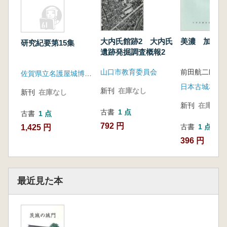
25.府中陣屋門 宮田家門
26.宍戸陣屋門
27.谷田部陣屋門
28.牛久陣屋門
大内氏館跡2 大内氏
美濃 加納城
研究紀要第15集
29.志筑陣屋門
遺跡発掘調査概報2
30.大山守大場家門
山口市教育委員会
前田航二郎 
佐賀県立名護屋城博物館
31.水戸藩八田陣屋
日本古城友の
32.土浦藩
新刊
在庫なし
新刊
在庫なし
川崎陣屋/西樽戸陣屋/岩間領陣屋
新刊
在庫なし
古書
1 点
33.旗本新庄家陣屋
古書
1 点
34.麻生藩家老屋敷
792 円
古書
1 点
1,425 円
35.島名木の館
396 円
36.エピソード 飯田軍蔵
37.江戸藩邸の門
水戸藩上屋敷勅使門(山上門)/古河藩下屋敷表門
最近見た本
38.藩校・学校の門
39.薬医門の分析
40.四脚門について
41.高麗門の分析