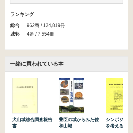
門の形式/門の位置による名称/門の機能/防御能
力/城門の残存性/門の寿命
ランキング
5.門の成立と格
総合
6.城門としての性能
962番 / 124,819冊
7.同一城内での門の変化
城郭
4番 / 7,554冊
8.馬場城(大掾氏)
馬場氏の経歴/位置・構造/特異点/中御門/門の構
造/エピソード馬場資幹の肖像/エピソード太鼓
9.水戸城(江戸氏)
一緒に買われている本
エピソード 香合
10.水戸城(佐竹氏)
水戸城の修築/中御門/薬医門/大手・搦手の移り
変わり/浄光寺門/阿弥陀板/柵町坂門/大手門/浄
光寺山門/浄光寺山門の位置付け
11.水戸城(徳川氏)
エピソード 武田菱
12.水戸城の門扉
犬山城総合調査報告
豊臣の城からみた佐
シンポジウム
13.法鷲院山門(山尾城)
書
和山城
を考える 定
布
14.楽法寺山門(真壁城)