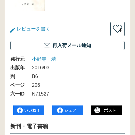
レビューを書く
＋
再入荷メール通知
発行元
小野寺 靖
出版年
2016/03
判
B6
ページ
206
六一ID
N71527
新刊・電子書籍