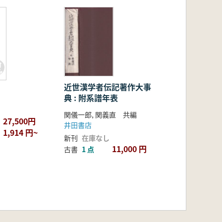
近世漢学者伝記著作大事
典 : 附系譜年表
関儀一郎, 関義直 共編
27,500円
井田書店
1,914 円~
新刊
在庫なし
11,000 円
古書
1 点