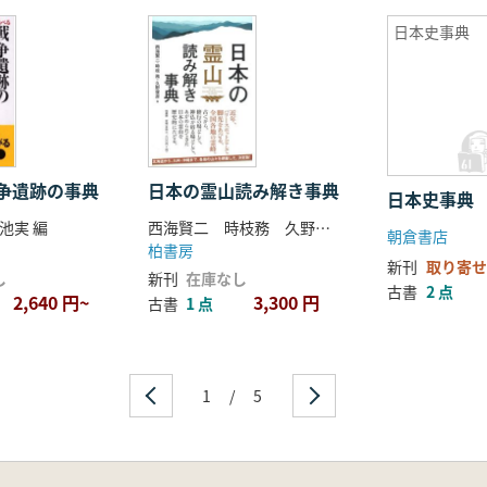
日本史事典
争遺跡の事典
日本の霊山読み解き事典
日本史事典
池実 編
西海賢二 時枝務 久野俊彦 編著
朝倉書店
柏書房
新刊
取り寄せ
し
新刊
在庫なし
古書
2 点
2,640 円~
3,300 円
古書
1 点
1
/
5