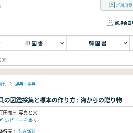
ご利用案
版
新規会員
中国書
韓国書
新刊
辞典・事典
貝の図鑑採集と標本の作り方 : 海からの贈り物
行田義三 写真と文
レビューを書く
発行元
南方新社