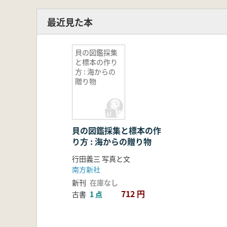
最近見た本
貝の図鑑採集
と標本の作り
方 : 海からの
贈り物
貝の図鑑採集と標本の作
り方 : 海からの贈り物
行田義三 写真と文
南方新社
新刊
在庫なし
712 円
古書
1 点