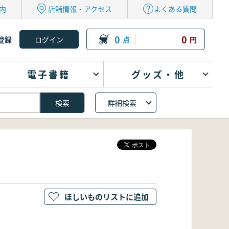
内
店舗情報・アクセス
よくある質問
0
0
登録
点
円
電子書籍
グッズ・他
詳細検索
ほしいものリストに追加