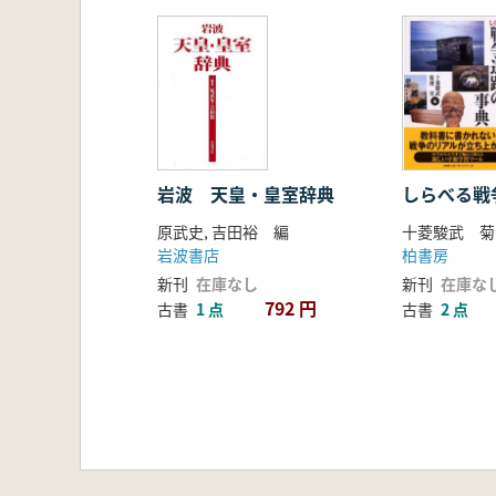
岩波 天皇・皇室辞典
しらべる戦
原武史, 吉田裕 編
十菱駿武 菊
岩波書店
柏書房
新刊
在庫なし
新刊
在庫な
792 円
古書
1 点
古書
2 点