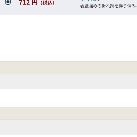
712 円
（税込）
表紙強めの折れ跡を伴う傷み