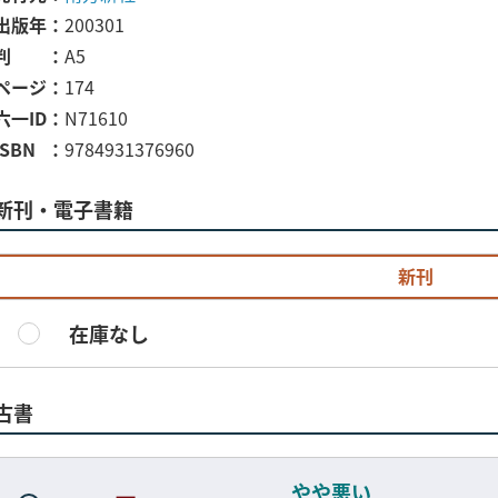
出版年
200301
判
A5
ページ
174
六一ID
N71610
ISBN
9784931376960
新刊・電子書籍
新刊
在庫なし
古書
やや悪い