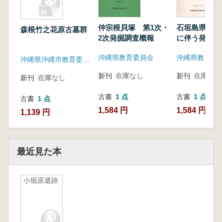
仲宗根貝塚 第1次・
石垣島県道改
森根竹之花原古墓群
2次発掘調査概報
に伴う発掘調
(大田原遺跡 
沖縄県教育委員会
沖縄県教育委
塚 ヤマバレー
沖縄県沖縄市教育委員会
新刊
在庫なし
新刊
在庫なし
新刊
在庫なし
古書
1 点
古書
1 点
古書
1 点
1,584 円
1,584 円
1,139 円
最近見た本
小堀原遺跡