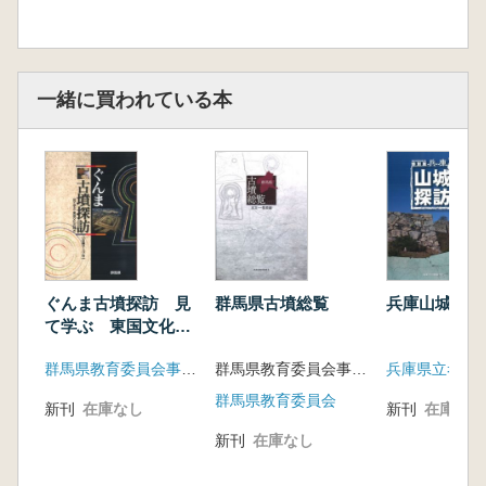
一緒に買われている本
ぐんま古墳探訪 見
群馬県古墳総覧
兵庫山城探訪
て学ぶ 東国文化の
輝き
群馬県教育委員会事務局文化財保護課
群馬県教育委員会事務局文化財保護課 編
兵庫県立考古
群馬県教育委員会
新刊
在庫なし
新刊
在庫なし
新刊
在庫なし