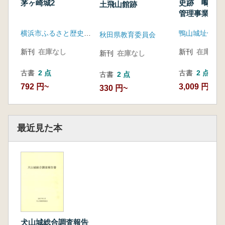
茅ヶ崎城2
史跡 鴫山城
土飛山館跡
管理事業策定
横浜市ふるさと歴史財団
秋田県教育委員会
新刊
在庫なし
新刊
在庫なし
新刊
在庫なし
古書
2 点
古書
2 点
古書
2 点
792 円~
3,009 円~
330 円~
最近見た本
犬山城総合調査報告