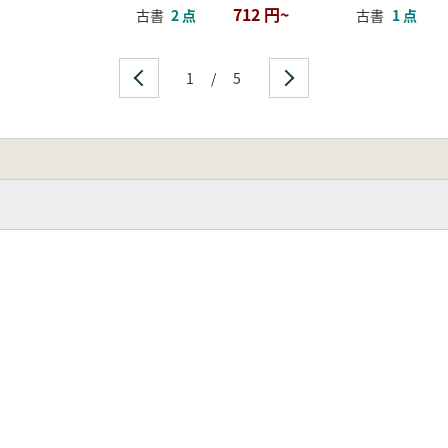
712 円~
古書
2 点
古書
1 点
1
/
5