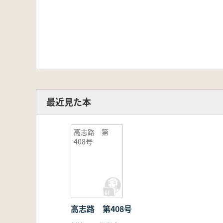
最近見た本
高志路 第
408号
高志路 第408号