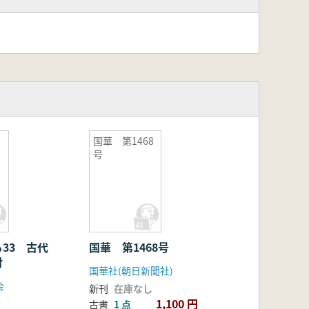
国華 第1468
伊
号
33 古代
国華 第1468号
討
国華社(朝日新聞社)
会
新刊
在庫なし
1,100 円
古書
1 点