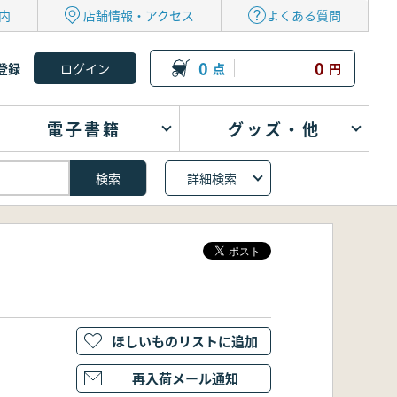
内
店舗情報・アクセス
よくある質問
0
0
登録
点
円
電子書籍
グッズ・他
詳細検索
ほしいものリストに追加
再入荷メール通知