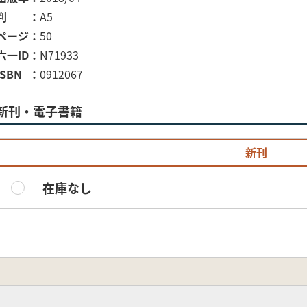
判
A5
ページ
50
六一ID
N71933
ISBN
0912067
新刊・電子書籍
新刊
在庫なし