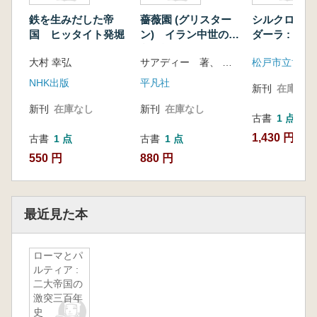
鉄を生みだした帝
薔薇園 (グリスター
シルクロード
国 ヒッタイト発堀
ン) イラン中世の教
ダーラ : 開
養物語
念特別展
大村 幸弘
サアディー 著、 蒲生礼一 訳
松戸市立博物
NHK出版
平凡社
新刊
在庫なし
新刊
在庫なし
新刊
在庫なし
古書
1 点
1,430 円
古書
1 点
古書
1 点
550 円
880 円
最近見た本
ローマとパ
ルティア :
二大帝国の
激突三百年
史