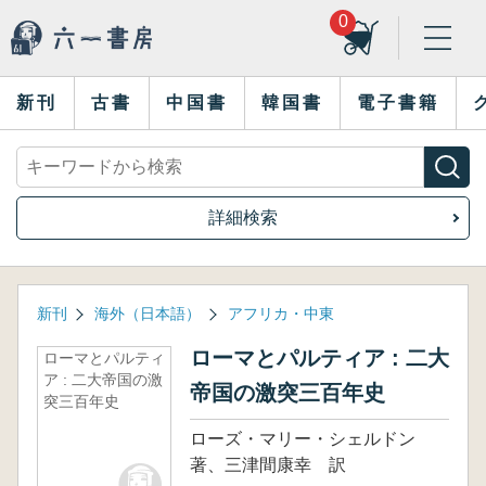
0
新刊
古書
中国書
韓国書
電子書籍
詳細検索
新刊
海外（日本語）
アフリカ・中東
ローマとパルティア : 二大
ローマとパルティ
ア : 二大帝国の激
帝国の激突三百年史
突三百年史
ローズ・マリー・シェルドン
著、三津間康幸 訳