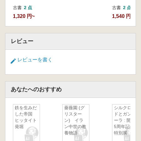
古書
2 点
古書
2 点
1,320 円~
1,540 円~
レビュー
レビューを書く
あなたへのおすすめ
鉄を生みだ
薔薇園 (グ
シルクロー
した帝国
リスター
ドとガンダ
ヒッタイト
ン) イラ
ーラ : 開館
発堀
ン中世の教
5周年記念
養物語
特別展