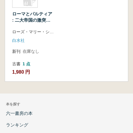
ローマとパルティア
: 二大帝国の激突三
百年史
ローズ・マリー・シェルドン 著、三津間康幸 訳
白水社
新刊
在庫なし
古書
1 点
1,980 円
本を探す
六一書房の本
ランキング