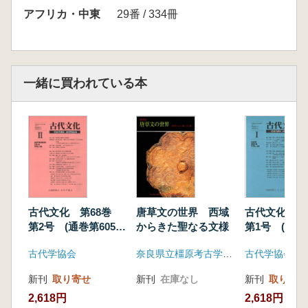
アフリカ・中東
29番 / 334冊
一緒に買われている本
古代文化 第68巻
唐草文の世界 西域
古代文化 第
第2号 (通巻第605
からきた聖なる文様
第1号 (通巻
号)
号)
古代学協会
奈良県立橿原考古学研究所附属博物館
古代学協会
新刊
取り寄せ
新刊
在庫なし
新刊
取り寄せ
2,618円
2,618円