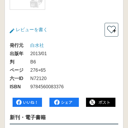
レビューを書く
＋
発行元
白水社
出版年
2013/01
判
B6
ページ
276+65
六一ID
N72120
ISBN
9784560083376
新刊・電子書籍