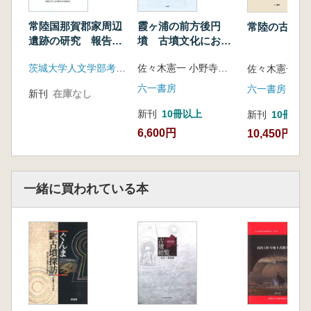
常陸国那賀郡家周辺
霞ヶ浦の前方後円
常陸の古墳群
遺跡の研究 報告編
墳 古墳文化におけ
(地名・遺構・遺物)
る中央と周縁
茨城大学人文学部考古学研究室
佐々木憲一 小野寺洋介 編
六一書房
六一書房
新刊
在庫なし
新刊
10冊以上
新刊
10冊以
6,600円
10,450円
一緒に買われている本