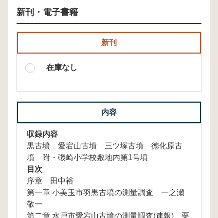
新刊・電子書籍
新刊
在庫なし
内容
収録内容
黒古墳 愛宕山古墳 三ツ塚古墳 徳化原古
墳 附・磯崎小学校敷地内第1号墳
目次
序章 田中裕
第一章 小美玉市羽黒古墳の測量調査 一之瀬
敬一
第二章 水戸市愛宕山古墳の測量調査(速報) 栗