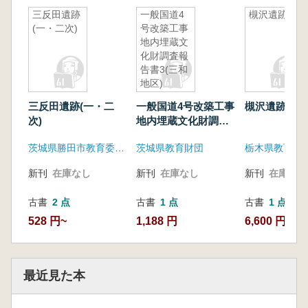
三反田遺跡
一般国道4
槻沢遺跡3
(一・二次)
号改築工事
地内埋蔵文
化財調査報
告書3(三和
地区)
三反田遺跡(一・二
一般国道4号改築工事
槻沢遺跡3
次)
地内埋蔵文化財調査
報告書3(三和地区)
茨城県勝田市教育委員会
茨城県教育財団
新刊
在庫なし
新刊
在庫なし
新刊
在庫なし
古書
2 点
古書
1 点
古書
1 点
528 円~
1,188 円
6,600 円
最近見た本