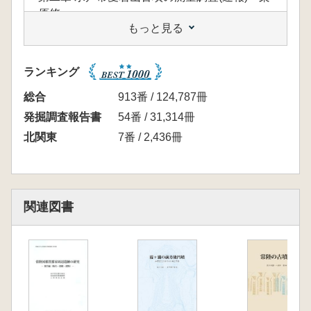
原悠
もっと見る
第三章 ひたちなか市三ッ塚古墳群の測量調
査 田中 裕・一之瀬敬―・大里美穂
第四章 城里町徳化原古墳の測量調査 田中
ランキング
裕・大里美穂
附章 ひたちなか市磯崎東古墳群磯崎小学校地
総合
913番 / 124,787冊
内第1号墳概報 田中裕・稲田健一
発掘調査報告書
54番 / 31,314冊
終章
北関東
7番 / 2,436冊
関連図書