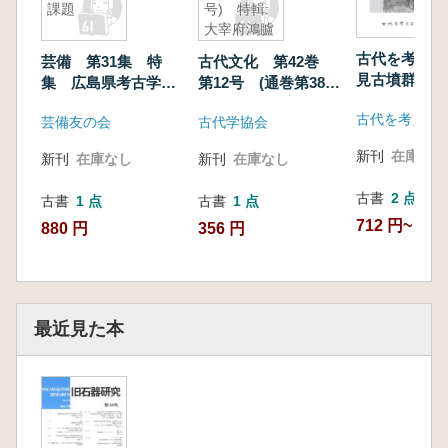
課題
号) 特輯:
大宰府鴻臚
館をめぐる
古代を考える
芸備 第31集 特
古代文化 第42巻
諸問題(2)
見古墳群と葛
集 広島県考古学の
第12号 (通巻第383
検討
現状と課題
号) 特輯:大宰府鴻
古代を考える
芸備友の会
古代学協会
臚館をめぐる諸問題
(2)
新刊
在庫なし
新刊
在庫なし
新刊
在庫なし
古書
2 点
古書
1 点
古書
1 点
712 円~
880 円
356 円
最近見た本