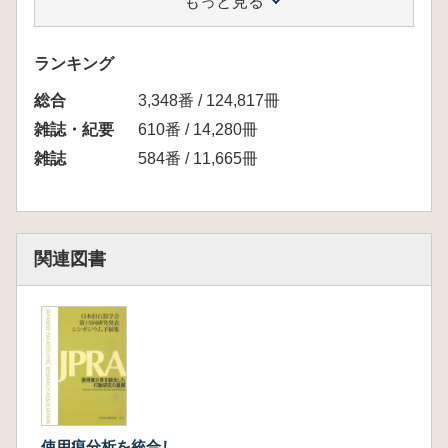
もっと見る
岩瀬 彬 古本州島東半部における後期旧石器
時代の石器使用の変異性とその含意
長井謙治 朝鮮半島ルートでみた日本列島への
ランキング
人類到達仮説
総合
隅田祥光・亀井淳志・川道 寛・及川 穣・稲田
3,348番 / 124,817冊
陽介・粟野翔太 長崎県壱岐と島根県隠岐島後
雑誌・紀要
610番 / 14,280冊
の黒曜石の化学的特徴の類似性と原産地判別法
雑誌
584番 / 11,665冊
についての検討
高倉 純 長崎県佐世保市福井洞窟出土石器群
における剥離方法の同定 2012～ 2013年発掘
資料を対象として
関連図書
研究ノート
沢田 敦 技術組織・ライフヒストリー・痕跡
分析
シンポジウム報告
尾田識好 日本旧石器学会 第15回研究発表・
シンポジウム「使用痕分析を統合した行動研究
の展開」
使用痕分析を統合し