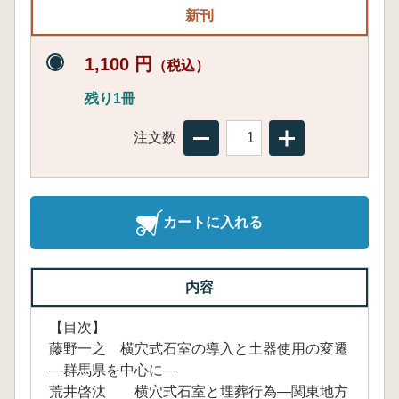
新刊
1,100 円
（税込）
残り1冊
注文数
カートに入れる
内容
【目次】
藤野一之 横穴式石室の導入と土器使用の変遷
―群馬県を中心に―
荒井啓汰 横穴式石室と埋葬行為―関東地方