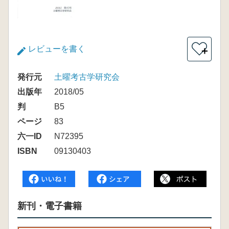
レビューを書く
＋
発行元
土曜考古学研究会
出版年
2018/05
判
B5
ページ
83
六一ID
N72395
ISBN
09130403
新刊・電子書籍