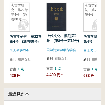
考古学研
考古学雑
究 第22巻
誌 第77巻
第4号 (通
第4号
巻88号)
上代文化 復刻第2
考古学研究 第22巻
考古学雑誌 
巻 (第8号〜第12号)
第4号 (通巻88号)
第4号
国学院大学考古学会
考古学研究会
日本考古学会
新刊
在庫なし
新刊
在庫なし
新刊
在庫なし
古書
2 点
古書
1 点
古書
1 点
4,400 円~
426 円
633 円
最近見た本