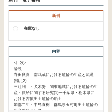
新刊・電子書籍
新刊
在庫なし
内容
<目次>
論説
寺田良喜 南武蔵における埴輪の生産と流通
(補足2)
三辻利―・犬木努 関東地域における埴輪の生
産・供給に関する研究(1)一千葉県・栃木県に
おける古憤出土埴輪の胎土―
加部二生・中島直樹 群馬県玉村町出土埴輪の
生産地について