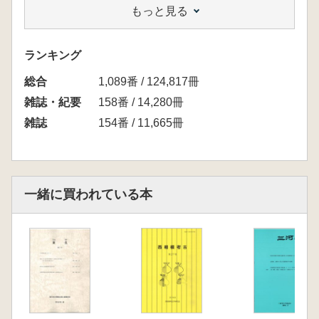
もっと見る
秋元陽光 唐沢山ゴルフ場内埴輪窯跡出土埴輪
の再検討
宮村誠二 円筒埴輪内出土土器小考
ランキング
第18回研究大会発表要旨
総合
大野彩奈 千葉県における形象埴輪配置の様相
1,089番 / 124,817冊
志村 哲 群馬県西部地域の形象埴輪配置
雑誌・紀要
158番 / 14,280冊
第18回研究大会討議の記録
雑誌
154番 / 11,665冊
資料紹介
斉藤 新 桜川市高森古墳群1号墳の埴輪につい
て
秋元陽光 栃木県小山市飯塚44号墳出土の石見
一緒に買われている本
型埴輪
河内一浩 紀伊高尾山古墳群の埴輪―個人表採
資料の活用とその提言―
今城未知・横山真・千葉史・伝田郁夫「久慈
型」人物埴輪の二次元計測調査報告
埴輸出土地名表(21)