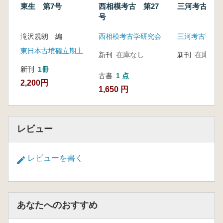
東生 第7号
西相模考古 第27
三河考古 第
号
滝沢規朗 編
西相模考古学研究会
三河考古刊行
東日本古墳確立期土器検討会
新刊
在庫なし
新刊
在庫なし
新刊
1冊
古書
1 点
2,200円
1,650 円
レビュー
レビューを書く
あなたへのおすすめ