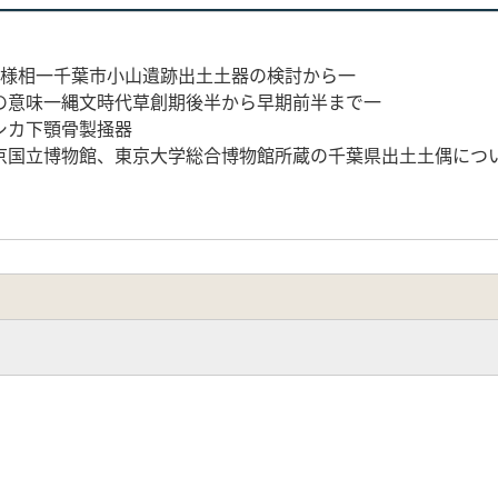
諸様相一千葉市小山遺跡出土土器の検討から一
の意味一縄文時代草創期後半から早期前半まで一
シカ下顎骨製掻器
京国立博物館、東京大学総合博物館所蔵の千葉県出土土偶につ