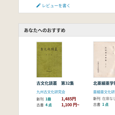
レビューを書く
あなたへのおすすめ
古文化談叢 第32集
北亜細亜学
九州古文化研究会
1,485円
新刊
在庫な
新刊
1冊
1,100 円~
古書
1 点
古書
4 点