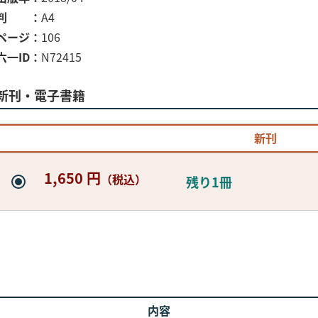
判
A4
ページ
106
六一ID
N72415
新刊・電子書籍
新刊
1,650 円
（税込）
残り1冊
内容