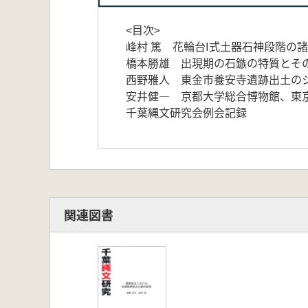
<目次>
峰村 篤 花輪台I式土器石神段階の
橋本勝雄 出現期の石鏃の特質とそ
西野雅人 東金市養安寺遺跡出土の
安井健― 京都大学総合博物館、東
千葉縄文研究会例会記録
関連図書