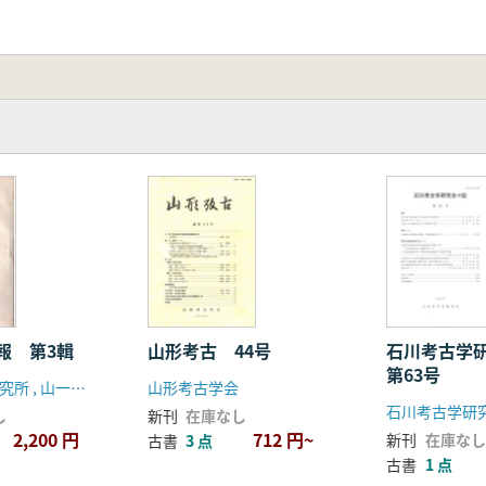
報 第3輯
山形考古 44号
石川考古学
第63号
亜細亜文化研究所 , 山一書房 (発売)
山形考古学会
石川考古学研
し
新刊
在庫なし
2,200 円
712 円~
新刊
在庫なし
古書
3 点
古書
1 点