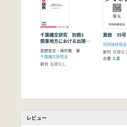
千葉縄文研究 別冊2
異貌 35号
関東地方における出現期
共同体研究会
押型紋土器の研究
高野安夫・峰村篤 著
新刊
在庫な
千葉縄文研究会
古書
1 点
新刊
在庫なし
レビュー