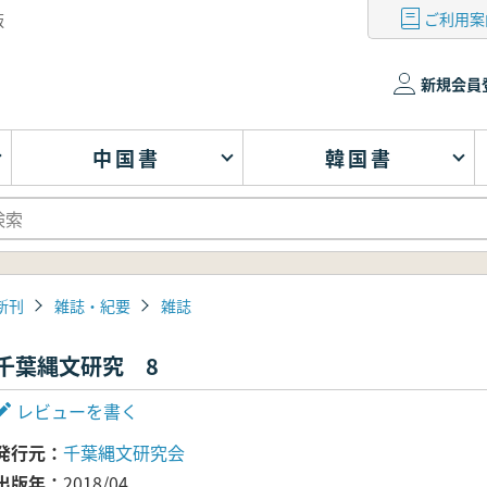
ご利用案
版
新規会員
中国書
韓国書
新刊
雑誌・紀要
雑誌
千葉縄文研究 8
レビューを書く
発行元
千葉縄文研究会
出版年
2018/04