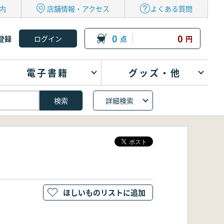
内
店舗情報・アクセス
よくある質問
0
0
登録
点
円
電子書籍
グッズ・他
詳細検索
ほしいものリストに追加