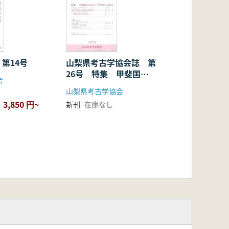
第14号
山梨県考古学協会誌 第
26号 特集 甲斐国の
会
成立と“甲府”の誕生
山梨県考古学協会
3,850 円~
新刊
在庫なし