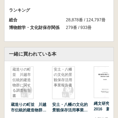
ランキング
総合
28,878番 / 124,797冊
博物館学・文化財保存関係
279番 / 933冊
一緒に買われている本
蔵造りの町
安土・八幡
並 川越市
の文化的景
伝統的建造
観保存活用
物群に関す
事業報告書
る調査報告
書
縄文研究の地
蔵造りの町並 川越
安土・八幡の文化的
2016 新地
市伝統的建造物群に
景観保存活用事業報
再構築 発表
関する調査報告書
告書