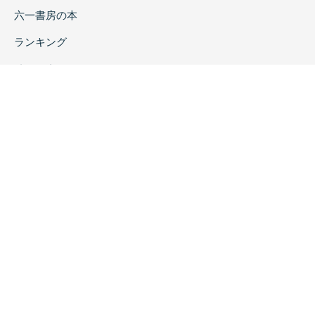
六一書房の本
ランキング
特価図書
特集
書店様へ
著者ログイン
会社案内
お問い合わせ
リンク
採用情報
プライバシーポリシー