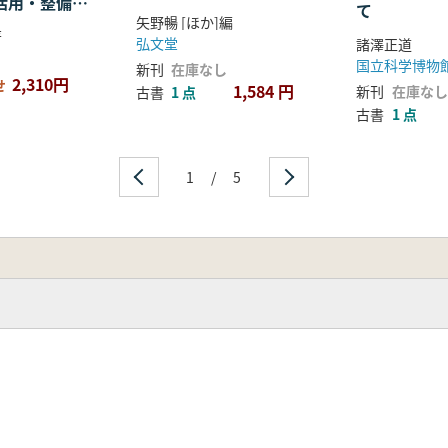
・活用・整備の
て
矢野暢 [ほか]編
著
弘文堂
諸澤正道
国立科学博物
新刊
在庫なし
2,310円
せ
1,584 円
新刊
在庫なし
古書
1 点
古書
1 点
1
/
5