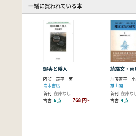
一緒に買われている本
蝦夷と倭人
続縄文・南
阿部 義平 著
青木書店
雄山閣
新刊
在庫なし
新刊
在庫な
768 円~
古書
6 点
古書
4 点