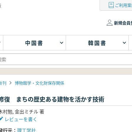
ご利用案
版
新規会員
中国書
韓国書
新刊
博物館学・文化財保存関係
修復 まちの歴史ある建物を活かす技術
木村勉, 金出ミチル 著
レビューを書く
発行元
理工学社