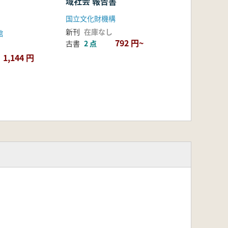
域社会 報告書
国立文化財機構
新刊
在庫なし
館
792 円~
古書
2 点
1,144 円