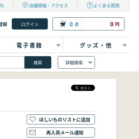
内
店舗情報・アクセス
よくある質問
0
0
登録
点
円
電子書籍
グッズ・他
詳細検索
ほしいものリストに追加
再入荷メール通知