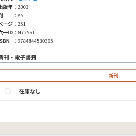
出版年
2001
判
A5
ページ
251
六一ID
N72561
ISBN
9784844530305
新刊・電子書籍
新刊
在庫なし