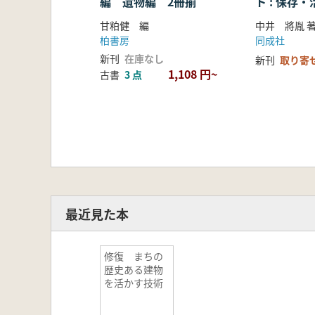
編 遺物編 2冊揃
ト : 保存
ために
甘粕健 編
中井 將胤 
柏書房
同成社
新刊
在庫なし
新刊
取り寄
1,108 円~
古書
3 点
最近見た本
修復 まちの
歴史ある建物
を活かす技術