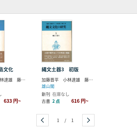
島文化
縄文土器3 初版
加藤晋平 小林達雄 藤本強 編
加藤晋平 小林達雄 藤本強 編
雄山閣
し
新刊
在庫なし
633 円~
616 円~
古書
2 点
1
/
1