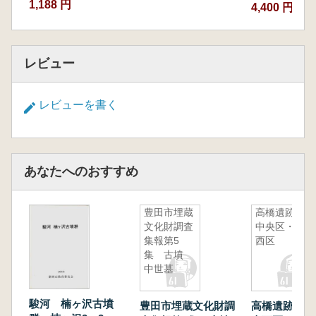
1,188 円
4,400 円
レビュー
レビューを書く
あなたへのおすすめ
豊田市埋蔵
高橋遺跡
文化財調査
中央区・南
集報第5
西区
集 古墳
中世墓
駿河 楠ヶ沢古墳
豊田市埋蔵文化財調
高橋遺跡 中