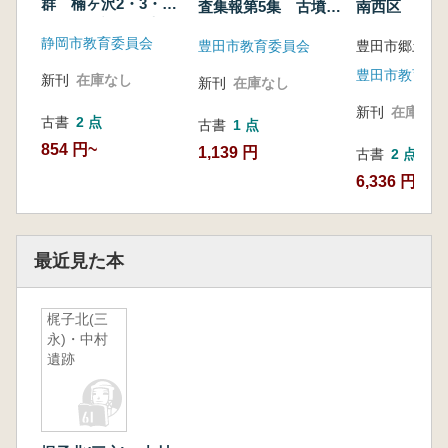
群 楠ヶ沢2・3・7
査集報第5集 古墳
南西区
号墳発掘調査報告書
中世墓
静岡市教育委員会
豊田市教育委員会
豊田市郷土資
豊田市教育委
新刊
在庫なし
新刊
在庫なし
新刊
在庫なし
古書
2 点
古書
1 点
854 円~
1,139 円
古書
2 点
6,336 円~
最近見た本
梶子北(三
永)・中村
遺跡