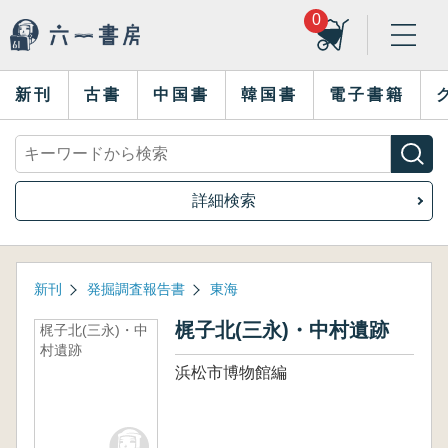
0
新刊
古書
中国書
韓国書
電子書籍
詳細検索
新刊
発掘調査報告書
東海
梶子北(三永)・中村遺跡
梶子北(三永)・中
村遺跡
浜松市博物館編