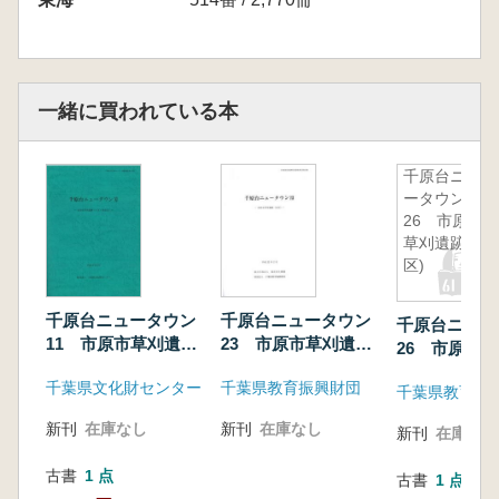
一緒に買われている本
千原台ニュ
ータウン
26 市原市
草刈遺跡(I
区)
千原台ニュータウン
千原台ニュータウン
千原台ニュー
11 市原市草刈遺跡
23 市原市草刈遺跡
26 市原市
(C区・保存区)
(H区)
(I区)
千葉県文化財センター
千葉県教育振興財団
千葉県教育振
新刊
在庫なし
新刊
在庫なし
新刊
在庫なし
古書
1 点
古書
1 点