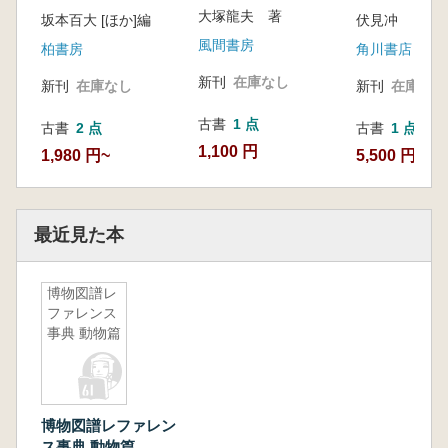
大塚龍夫 著
坂本百大 [ほか]編
伏見冲 編
風間書房
柏書房
角川書店
新刊
在庫なし
新刊
在庫なし
新刊
在庫なし
古書
1 点
古書
2 点
古書
1 点
1,100 円
1,980 円~
5,500 円
最近見た本
博物図譜レ
ファレンス
事典 動物篇
博物図譜レファレン
ス事典 動物篇