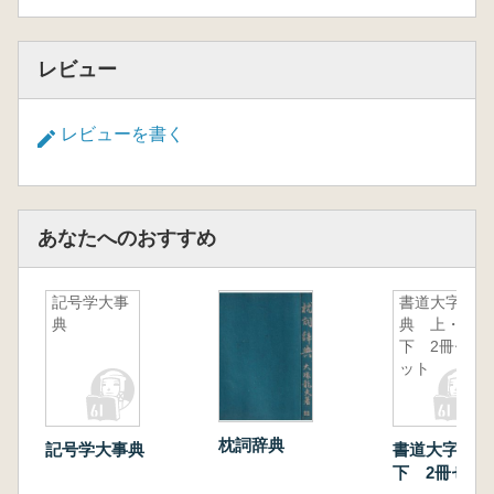
レビュー
レビューを書く
あなたへのおすすめ
記号学大事
書道大字
典
典 上・
下 2冊セ
ット
枕詞辞典
記号学大事典
書道大字典 
下 2冊セッ