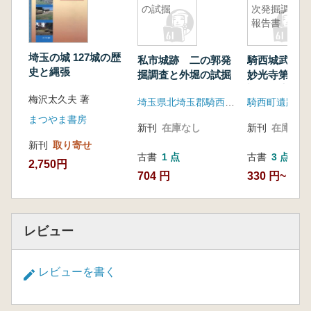
の試掘
次発掘調査
報告書
埼玉の城 127城の歴
私市城跡 二の郭発
騎西城武家
史と縄張
掘調査と外堀の試掘
妙光寺第1・
調査報告書
梅沢太久夫 著
埼玉県北埼玉郡騎西町教育委員会
騎西町遺跡調
まつやま書房
新刊
在庫なし
新刊
在庫なし
新刊
取り寄せ
古書
1 点
古書
3 点
2,750円
704 円
330 円~
レビュー
レビューを書く