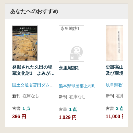
あなたへのおすすめ
永里城跡1
発掘された久田の埋
史跡高山陣屋
永里城跡1
蔵文化財1 よみがえ
及び環境整備
る久田の歴史
告書
国土交通省苫田ダム工事事務所 岡山県古代吉備文化財センター
岐阜県教育委
熊本県球磨郡上村町教育委員会
新刊
在庫なし
新刊
在庫なし
新刊
在庫なし
古書
1 点
古書
2 点
古書
1 点
396 円
11,000 円~
1,029 円