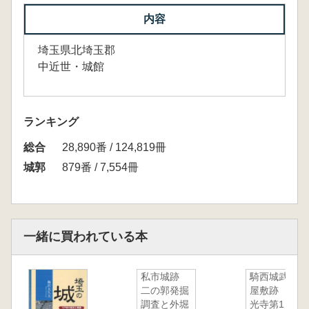
内容
埼玉県北埼玉郡
中近世・城館
ランキング
総合
28,890番 / 124,819冊
城郭
879番 / 7,554冊
一緒に買われている本
私市城跡
騎西城武家
二の郭発掘
屋敷跡 妙
調査と外堀
光寺第1・2