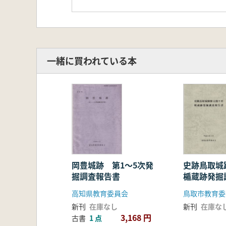
一緒に買われている本
岡豊城跡 第1〜5次発
史跡鳥取城
掘調査報告書
楯蔵跡発掘
高知県教育委員会
鳥取市教育委
新刊
在庫なし
新刊
在庫な
3,168 円
古書
1 点