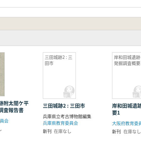
三田城跡2 : 三
岸和田城遺跡
田市
発掘調査概要
跡附太閤ケ平
三田城跡2 : 三田市
岸和田城遺
調査報告書
要1
兵庫県立考古博物館編集
員会
兵庫県教育委員会
大阪府教育委
し
新刊
在庫なし
新刊
在庫なし