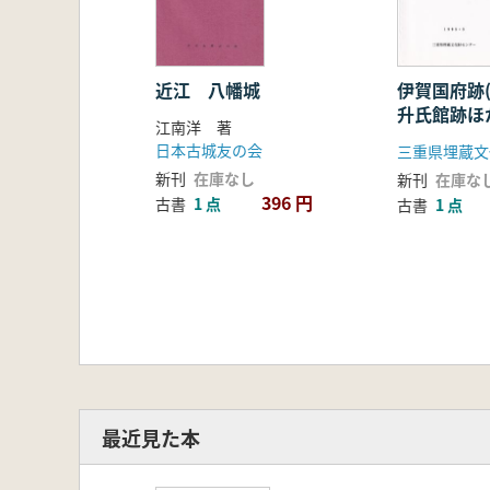
近江 八幡城
伊賀国府跡(
升氏館跡ほ
江南洋 著
日本古城友の会
三重県埋蔵文
新刊
在庫なし
新刊
在庫な
396 円
古書
1 点
古書
1 点
最近見た本