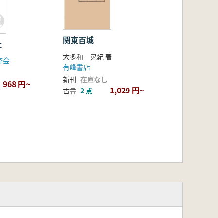
関東百城
址
大多和 晃紀 著
査会
有峰書店
新刊
在庫なし
968 円~
1,029 円~
古書
2 点