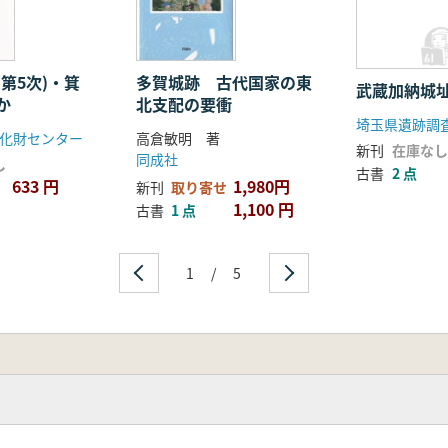
第5次)・箕
多賀城跡 古代国家の東
武蔵加納城
か
北支配の要衝
埼玉県遺跡調
化財センター
高倉敏明 著
新刊
在庫なし
同成社
し
古書
2 点
633 円
1,980円
新刊
取り寄せ
1,100 円
古書
1 点
1
/
5