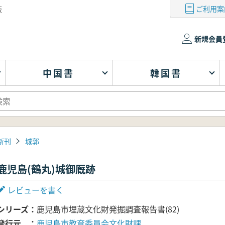
ご利用案
版
新規会員
中国書
韓国書
新刊
城郭
鹿児島(鶴丸)城御厩跡
レビューを書く
シリーズ
鹿児島市埋蔵文化財発掘調査報告書(82)
発行元
鹿児島市教育委員会文化財課