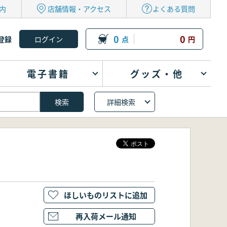
内
店舗情報・アクセス
よくある質問
0
0
登録
点
円
電子書籍
グッズ・他
詳細検索
ほしいものリストに追加
再入荷メール通知