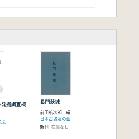
1
長門萩城
跡発掘調査概
前田航次郎 編
日本古城友の会
員会
新刊
在庫なし