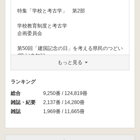
特集「学校と考古学」 第2部
学校教育制度と考古学
企画委員会
第50回「建国記念の日」を考える県民のつどい
(岡山)参加記
もっと見る
村田秀石
淡輪ニサンザイ古墳(宇度墓)および佐紀陵山古
墳の立会調査見学
ランキング
河内一浩・中久保辰夫
総合
9,250番 / 124,819冊
論文
雑誌・紀要
2,137番 / 14,280冊
雑誌
1,969番 / 11,665冊
縄 文時代廃屋墓における追葬・改葬行為
中村耕作
斧 形石製模造品の一様相-特徴的な袋斧形石製