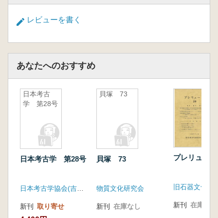
別所秀高
文化財保存全国協議会編『文化財保存70年の歴
レビューを書く
史-明日への文化遺産』
野崎貴博
新刊紹介
あなたへのおすすめ
野尻湖発掘調査団著『野尻湖のナウマンゾウ-
日本考古
貝塚 73
市民参加でさぐる氷河時代-』
学 第28号
小野 昭
考古フォーカス
新潟県 国指定史跡 沖ノ原遺跡の第1号住居
プレリュード
日本考古学 第28号
貝塚 73
跡と調査について
佐藤信之
ミャンマー シャン高原西部 タムティム遺跡
日本考古学協会(吉川弘文館)
物質文化研究会
ティン・トゥッ・アウン(新納泉訳)
新刊
在庫なし
新刊
取り寄せ
新刊
在庫なし