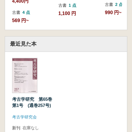
4,400円
考古学研究会第64回総会・研究集会報告
古書
2 点
古書
1 点
990 円~
古書
4 点
1,100 円
全国委員つうしん・会員つうしん
569 円~
最近見た本
考古学研究 第65巻
第1号 (通巻257号)
考古学研究会
新刊
在庫なし