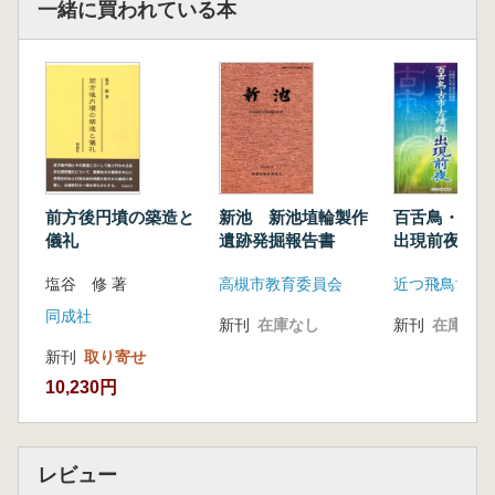
一緒に買われている本
模造品の分析を通して-
佐久間正明
古 墳時代中期における古市古墳群出土埴輪の
系統と生産
木村 理
研究ノート
前方後円墳の築造と
新池 新池埴輪製作
百舌鳥・古市
儀礼
遺跡発掘報告書
出現前夜
釘 野千軒遺跡出土の近畿系土器群
塩谷 修 著
高槻市教育委員会
近つ飛鳥博物
福永将大
同成社
新刊
在庫なし
新刊
在庫なし
書評
新刊
取り寄せ
10,230円
大塚宜明著『日本列島におけるナイフ形石器文
化の生成-現生人類の移住と定着-』
絹川一徳
斎野裕彦著『津波災害痕跡の考古学的研究』
レビュー