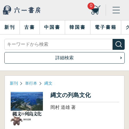
0
新刊
古書
中国書
韓国書
電子書籍
詳細検索
新刊
単行本
縄文
縄文の列島文化
岡村 道雄 著