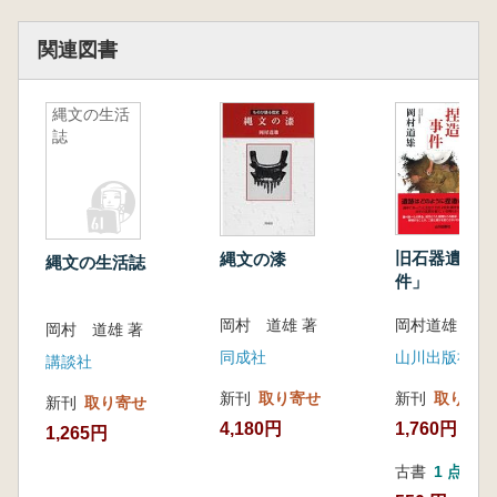
関連図書
縄文の生活
誌
旧石器遺跡「
縄文の漆
縄文の生活誌
件」
岡村道雄 著
岡村 道雄 著
岡村 道雄 著
山川出版社
同成社
講談社
新刊
取り寄せ
新刊
取り寄せ
新刊
取り寄せ
1,760円
4,180円
1,265円
古書
1 点