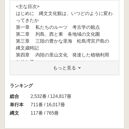
<主な目次>
はじめに 縄文文化観は、いつどのように変わ
ってきたか
第一章 私たちのルーツ 考古学の観点
第二章 列島、西と東 各地域の文化圏
第三章 三陸の豊かな里海 松島湾宮戸島の
縄文歳時記
第四章 内陸の里山文化 発達した植物利用
とサケ漁
もっと見る
第五章 定住を支えた交流・物流 山や海を
行き交う人々
第六章 定住を支えた精神文化 ―――葬送
ランキング
と祭祀
総合
あとがき
2,532番 / 124,817冊
コラム① 水田稲作を取り入れた時代の大変革
単行本
711番 / 16,017冊
―――時代区分の意味
縄文
117番 / 765冊
コラム② 先祖の家は土屋根住居だった‼
コラム③ 低湿地遺跡の重要性