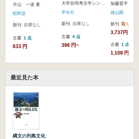
大学合同考古学シンポジウム実行委員会 編
加藤晋平 
片山 一道 著
学生社
雄山閣
昭和堂
新刊
在庫なし
新刊
取り寄せ
新刊
在庫なし
3,737円
古書
4 点
古書
1 点
古書
1 点
396 円~
633 円
1,108 円
最近見た本
縄文の列島文化