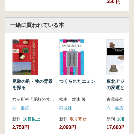
550 円
一緒に買われている本
尾駮の駒・牧の背景
つくられたエミシ
東北アジア先
を探る
の変遷と交流
六ヶ所村「尾駮の牧」歴史研究会 編
松本 建速 著
古澤義久 著
六一書房
同成社
六一書房
新刊
10冊以上
新刊
取り寄せ
新刊
10冊以
2,750円
2,090円
17,600円