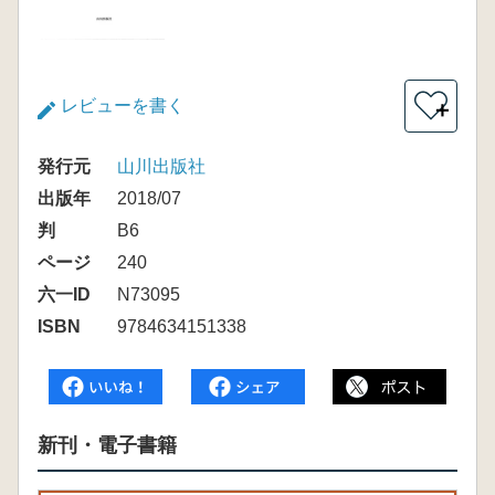
レビューを書く
＋
発行元
山川出版社
出版年
2018/07
判
B6
ページ
240
六一ID
N73095
ISBN
9784634151338
新刊・電子書籍