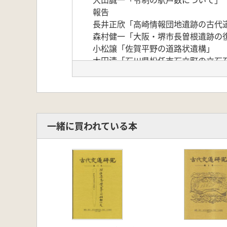
報告
長井正欣「高崎情報団地遺跡の古代
森村健一「大阪・堺市長曽根遺跡の
小松譲「佐賀平野の道路状遺構」
木田清「石川県松任市石立町の立石
内田律男「『出雲国国土記』志都美
伊藤隆三「古代北陸道の発掘調査」
岸本道昭「その後の布勢駅家」
シンポジウム 古代水上交通をめぐ
松原弘宣「水上交通研究の成果と課
一緒に買われている本
杉山宏「律令制化の海運政策につい
古畑徹「渤海・日本間の航路につい
田邉哲夫「肥後国玉名郡衙の大湊と
久信田喜一「志万郷と古代常陸の河
討論
学会動向
書評
古代交通関係文献目録(4)