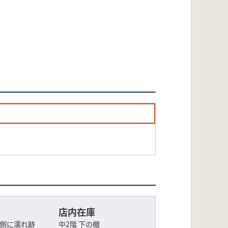
店内在庫
口側に濡れ跡
中2階 下の棚