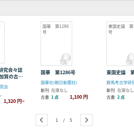
国華 第1286
東国史論 第
号
号
学研究会々誌
国華 第1286号
東国史論 第
北加賀の古代
国華社(朝日新聞社)
群馬考古学研
究会
新刊
在庫なし
新刊
在庫なし
し
1,100 円
古書
1 点
古書
2 点
1,320 円~
1
/
5