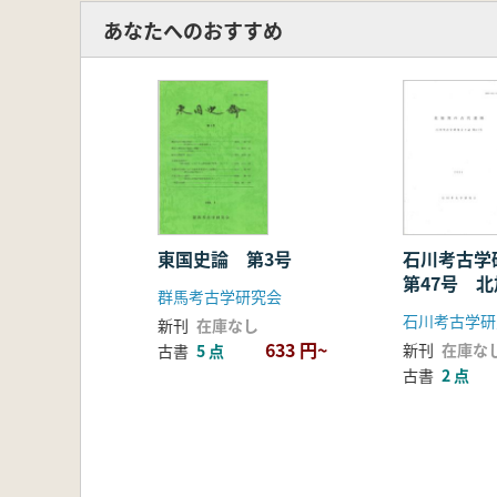
あなたへのおすすめ
東国史論 第3号
石川考古
第47号 
群馬考古学研究会
遺跡
石川考古学研
新刊
在庫なし
633 円~
新刊
在庫な
古書
5 点
古書
2 点