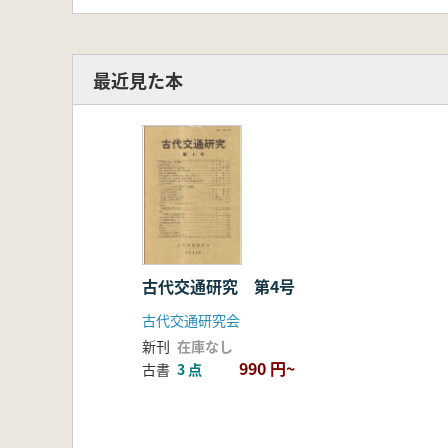
最近見た本
古代交通研究 第4号
古代交通研究会
新刊
在庫なし
990 円~
古書
3 点