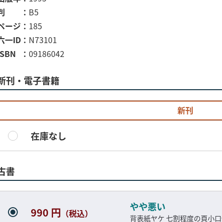
判
B5
ページ
185
六一ID
N73101
ISBN
09186042
新刊・電子書籍
新刊
在庫なし
古書
やや悪い
990 円
（税込）
背表紙ヤケ 七割程度の頁小