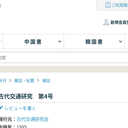
ご利用案
版
新規会員
中国書
韓国書
新刊
雑誌・紀要
雑誌
古代交通研究 第4号
レビューを書く
発行元
古代交通研究会
出版年
1995