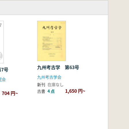
7
九州考古学 第63号
7号
九州考古学会
究会
新刊
在庫なし
1,650 円~
古書
4 点
704 円~