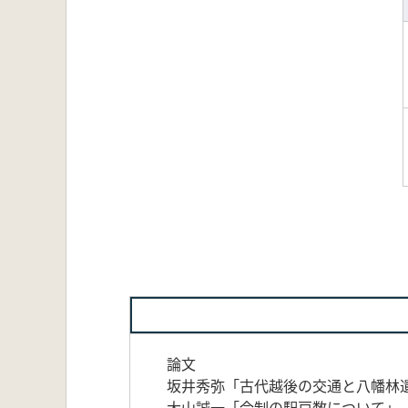
論文
坂井秀弥「古代越後の交通と八幡林
大山誠一「令制の駅戸数について