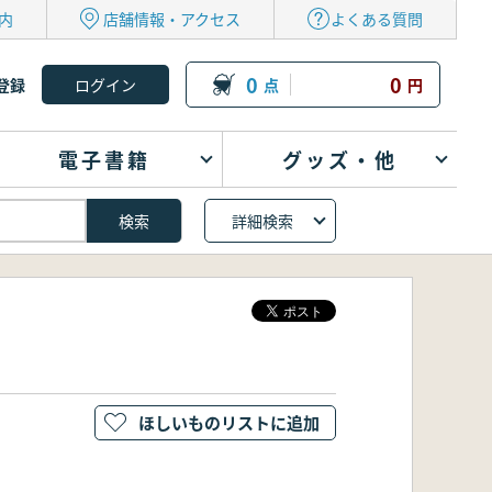
内
店舗情報・アクセス
よくある質問
0
0
登録
点
円
電子書籍
グッズ・他
詳細検索
ほしいものリストに追加