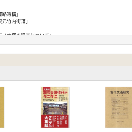
道路遺構」
復元竹内街道」
石ノ木塚の調査について」
推定地の調査」
る諸問題
題」
て」
て」
道路について」
川港」