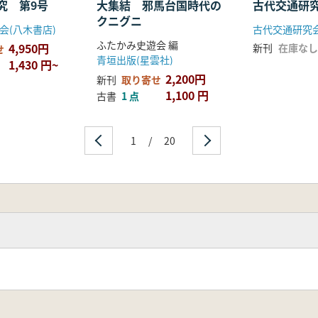
究 第9号
大集結 邪馬台国時代の
古代交通研
クニグニ
会(八木書店)
古代交通研究
ふたかみ史遊会 編
4,950円
新刊
在庫なし
せ
青垣出版(星雲社)
1,430 円~
2,200円
新刊
取り寄せ
1,100 円
古書
1 点
1
/
20