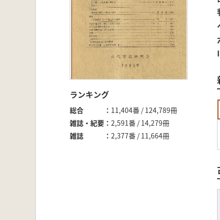
ランキング
総合
11,404番 / 124,789冊
雑誌・紀要
2,591番 / 14,279冊
雑誌
2,377番 / 11,664冊