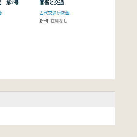
究 第2号
官衙と交通
会
古代交通研究会
新刊
在庫なし