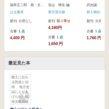
福井正二郎 画・文 望月賢二 監修
笹山 晴生 編
武光誠
はる書房
東京堂出版
新人物往来社
新刊
在庫なし
新刊
取り寄せ
新刊
在庫なし
4,180円
古書
1 点
古書
1 点
古書
1 点
4,400 円
1,760 円
1,650 円
最近見た本
郷土に伝わ
る民俗と信
仰 地方史
誌にとりあ
げられた民
俗文献目録