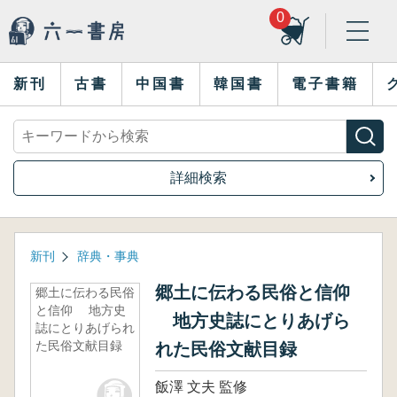
0
新刊
古書
中国書
韓国書
電子書籍
詳細検索
新刊
辞典・事典
郷土に伝わる民俗と信仰
郷土に伝わる民俗
と信仰 地方史
地方史誌にとりあげら
誌にとりあげられ
た民俗文献目録
れた民俗文献目録
飯澤 文夫 監修