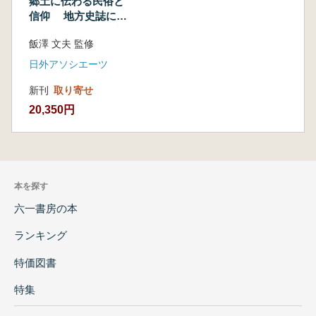
郷土に伝わる民俗と
信仰 地方史誌にと
りあげられた民俗文
飯澤 文夫 監修
献目録
日外アソシエーツ
新刊
取り寄せ
20,350円
本を探す
六一書房の本
ランキング
特価図書
特集