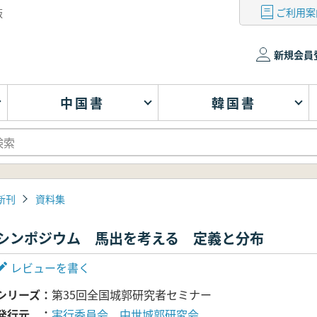
ご利用案
版
新規会員
中国書
韓国書
新刊
資料集
シンポジウム 馬出を考える 定義と分布
レビューを書く
シリーズ
第35回全国城郭研究者セミナー
発行元
実行委員会 中世城郭研究会