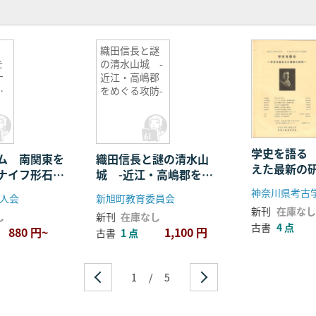
織田信長と謎
を
の清水山城 -
ナ
近江・高嶋郡
文
をめぐる攻防-
学史を語る
ム 南関東を
織田信長と謎の清水山
えた最新の
ナイフ形石器
城 -近江・高嶋郡をめ
題
ぐる攻防-
神奈川県考古
人会
新旭町教育委員会
新刊
在庫なし
し
新刊
在庫なし
古書
4 点
880 円~
1,100 円
古書
1 点
1
/
5