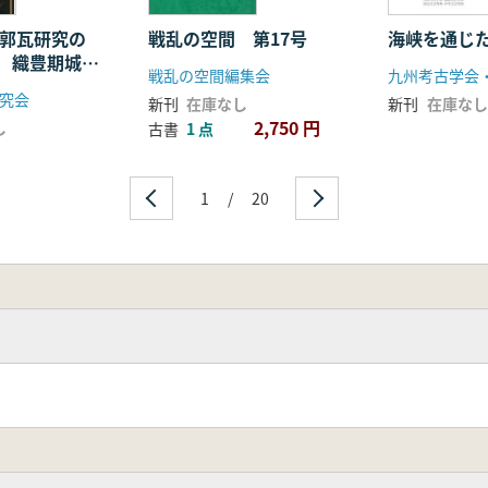
城郭瓦研究の
戦乱の空間 第17号
海峡を通じ
 織豊期城郭
戦乱の空間編集会
究会
新刊
在庫なし
新刊
在庫なし
2,750 円
し
古書
1 点
1
/
20