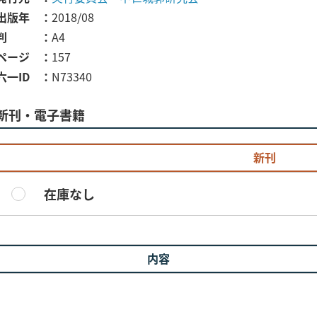
出版年
2018/08
判
A4
ページ
157
六一ID
N73340
新刊・電子書籍
新刊
在庫なし
内容