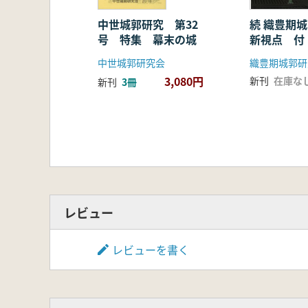
中世城郭研究 第32
続 織豊期
号 特集 幕末の城
新視点 付
資料集成4
中世城郭研究会
織豊期城郭研
3,080円
新刊
在庫な
新刊
3冊
レビュー
レビューを書く