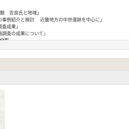
城館 吉良氏と地域」
の事例紹介と検討 近畿地方の中世遺跡を中心に」
調査成果」
細調査の成果について」
と分布―
 分布と構造を中心に」
・若狭・飛騨の馬出」
丸馬出のひろがり」
ついて 定義と分布