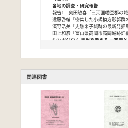
各地の調査・研究報告
報告1 奥田敏春「三河国幡豆郡の
遠藤啓輔「密集した小規模方形郭群
濱野浩美「史跡米子城跡の最新発掘
田上和彦「富山県高岡市高岡城跡詳
シンポジウム 馬出を考える 一定義
石川浩治「東海地方の馬出について
佐伯哲也「越中・能登・加賀・越前
室野秀文「東北地方の馬出」
山本浩之「関東の馬出」
山下孝司「長野県・山梨県における
関連図書
高橋成計「近畿及び周辺の「馬出」に