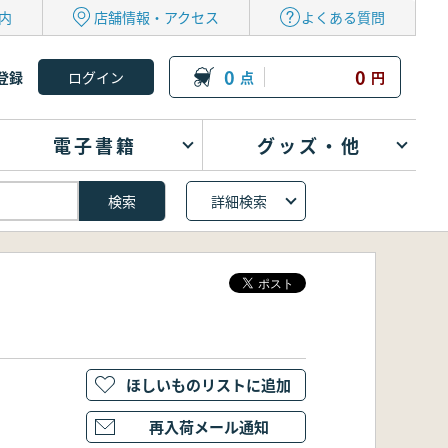
内
店舗情報・アクセス
よくある質問
0
0
登録
点
円
電子書籍
グッズ・他
詳細検索
ほしいものリストに追加
再入荷メール通知