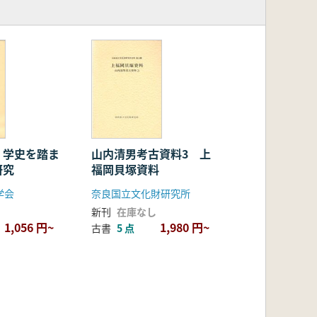
 学史を踏ま
山内清男考古資料3 上
研究
福岡貝塚資料
学会
奈良国立文化財研究所
新刊
在庫なし
1,056 円~
1,980 円~
古書
5 点