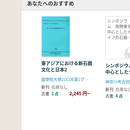
あなたへのおすすめ
シンポジウ
ム 南関東
中心とした
イフ形石器
化の諸問題
東アジアにおける新石器
シンポジウ
文化と日本2
中心とした
文化の諸問
國學院大學21COE第1グループ考古学班
神奈川考古同
新刊
在庫なし
新刊
在庫な
2,245 円~
古書
2 点
古書
4 点