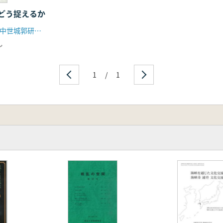
どう捉えるか
実行委員会 中世城郭研究会 九州大学建築史研究室
し
1
/
1