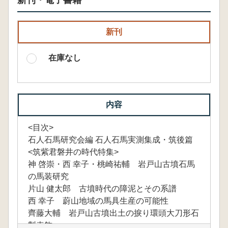
新刊・電子書籍
新刊
在庫なし
内容
<目次>
石人石馬研究会編 石人石馬実測集成・筑後篇
<筑紫君磐井の時代特集>
神 啓崇・西 幸子・桃崎祐輔 岩戸山古墳石馬
の馬装研究
片山 健太郎 古墳時代の障泥とその系譜
西 幸子 蔚山地域の馬具生産の可能性
齊藤大輔 岩戸山古墳出土の捩り環頭大刀形石
製表飾