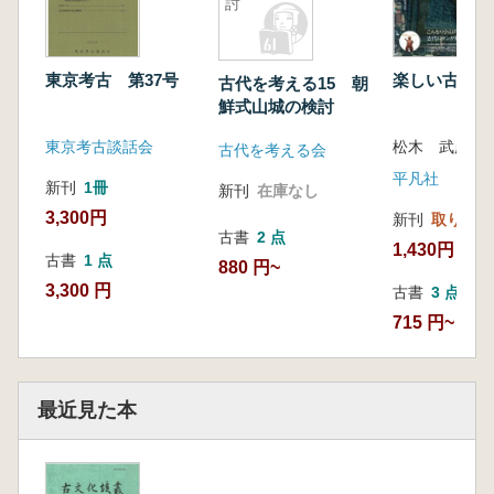
討
東京考古 第37号
楽しい古墳案
古代を考える15 朝
鮮式山城の検討
東京考古談話会
松木 武彦 監
古代を考える会
平凡社
新刊
1冊
新刊
在庫なし
3,300円
新刊
取り寄せ
古書
2 点
1,430円
古書
1 点
880 円~
3,300 円
古書
3 点
715 円~
最近見た本