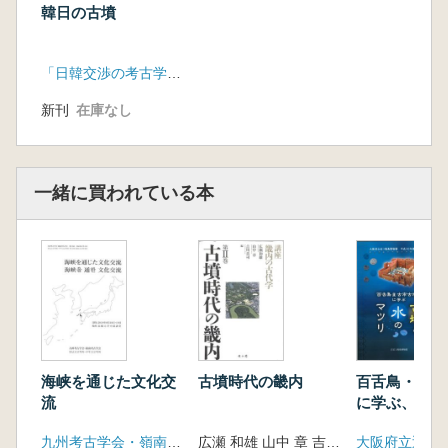
韓日の古墳
「日韓交渉の考古学 古墳時代」研究会
新刊
在庫なし
一緒に買われている本
海峡を通じた文化交
古墳時代の畿内
百舌鳥・古市
流
に学ぶ、古墳
マツリ
九州考古学会・嶺南考古学会
広瀬 和雄 山中 章 吉川 真司 編著