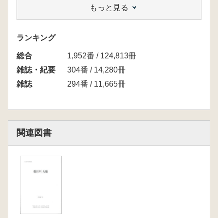
もっと見る
崔乗鉱 小池史哲・武末純― 訳 新羅後期様
式土器の編年
ランキング
総合
1,952番 / 124,813冊
雑誌・紀要
304番 / 14,280冊
雑誌
294番 / 11,665冊
関連図書