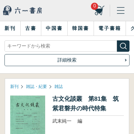
0
新刊
古書
中国書
韓国書
電子書籍
詳細検索
新刊
雑誌・紀要
雑誌
古文化談叢 第81集 筑
紫君磐井の時代特集
武末純一 編