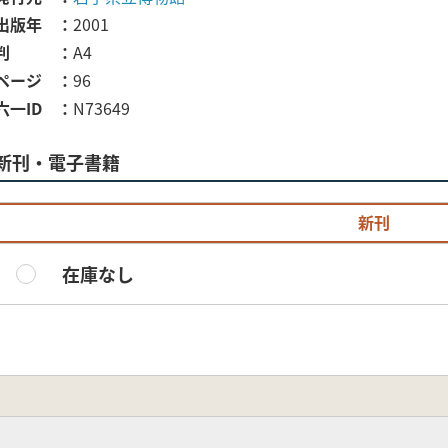
出版年
2001
判
A4
ページ
96
六一ID
N73649
新刊・電子書籍
新刊
在庫なし