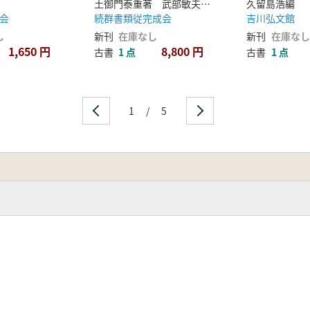
土御門泰重著 武部敏夫 川田貞夫 本田慧子校訂
久留島浩編
会
続群書類従完成会
吉川弘文館
し
新刊
在庫なし
新刊
在庫なし
1,650 円
8,800 円
古書
1 点
古書
1 点
1
/
5