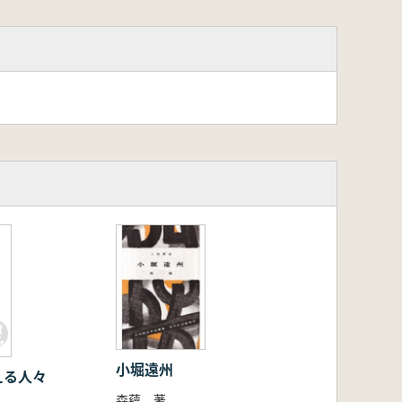
小堀遠州
える人々
森蘊 著