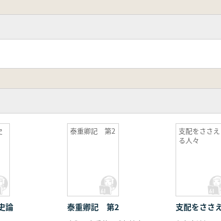
史
泰重卿記 第2
支配をささえ
る人々
史論
泰重卿記 第2
支配をささ