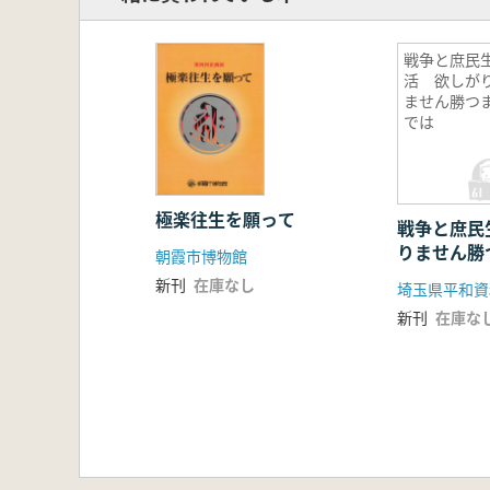
戦争と庶民
活 欲しが
ません勝つ
では
極楽往生を願って
戦争と庶民
りません勝
朝霞市博物館
新刊
在庫なし
埼玉県平和資
新刊
在庫な