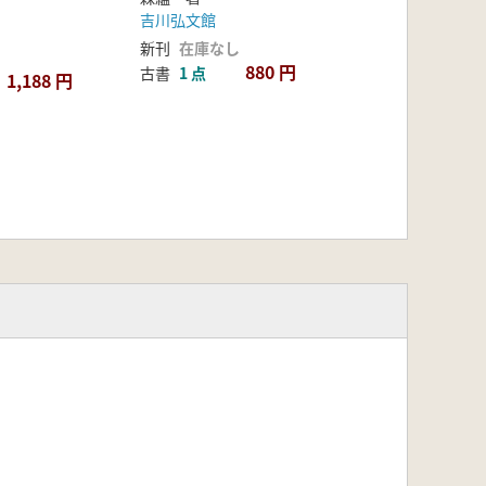
吉川弘文館
新刊
在庫なし
880 円
古書
1 点
1,188 円