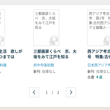
生
三都画家くら
西アジア考古
り
べ 京、大坂
学 第1号 
ま
をみて江戸を
集:古代西ア
知る
ア土器職人の
世界 都市出
現期の土器生
産
生活 欲しが
三都画家くらべ 京、大
西アジア考
つまでは
坂をみて江戸を知る
号 特集:古
土器職人の
料館
府中市美術館
日本西アジア
現期の土器
し
新刊
在庫なし
新刊
在庫なし
古書
4 点
1
/
2