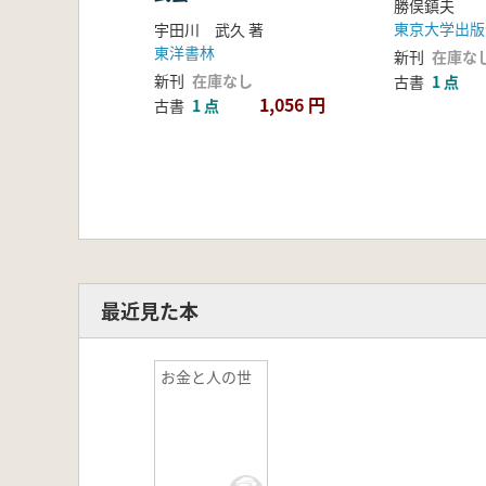
勝俣鎮夫
東京大学出版
宇田川 武久 著
東洋書林
新刊
在庫な
新刊
在庫なし
古書
1 点
1,056 円
古書
1 点
最近見た本
お金と人の世