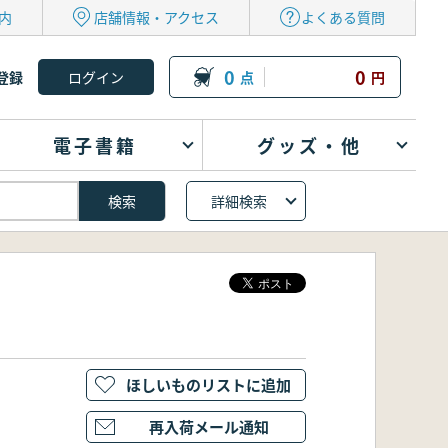
内
店舗情報・アクセス
よくある質問
0
0
登録
点
円
電子書籍
グッズ・他
詳細検索
ほしいものリストに追加
再入荷メール通知