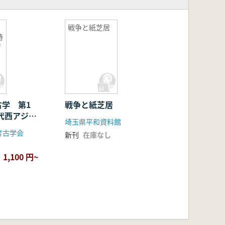
戦争と紙芝居
特
ジ
古学 第1
戦争と紙芝居
代西アジア
埼玉県平和資料館
世界 都市出
考古学会
新刊
在庫なし
生産
1,100 円~