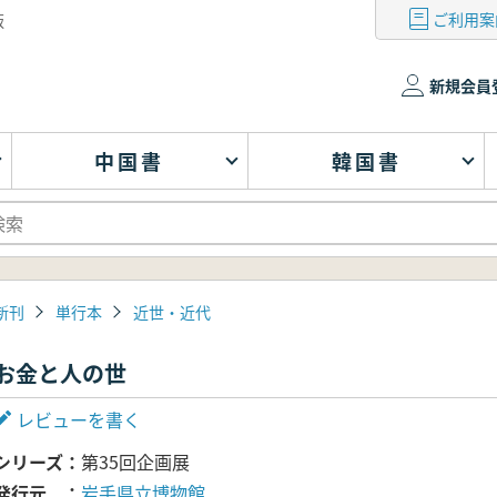
ご利用案
版
新規会員
中国書
韓国書
新刊
単行本
近世・近代
お金と人の世
レビューを書く
シリーズ
第35回企画展
発行元
岩手県立博物館