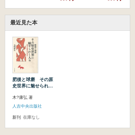
最近見た本
肥後と球磨 その原
史世界に魅せられし
人々 肥後と球磨の考
木?康弘 著
古学史
人吉中央出版社
新刊
在庫なし