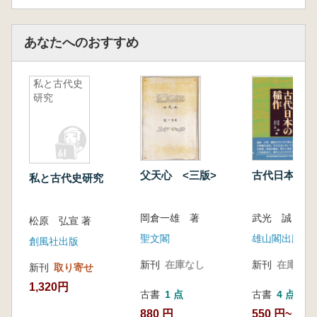
あなたへのおすすめ
私と古代史
研究
父天心 <三版>
古代日本の稲
私と古代史研究
岡倉一雄 著
松原 弘宣 著
聖文閣
雄山閣出版
創風社出版
新刊
在庫なし
新刊
在庫なし
新刊
取り寄せ
1,320円
古書
1 点
古書
4 点
880 円
550 円~