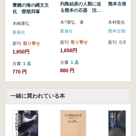
五 考古学者たちの肥後訪問と石器時代遺跡調
列島始原の人類に迫
熊本古墳研究
豊饒の海の縄文文
査
る熊本の石器 沈目
化 曽畑貝塚
六 大正初期、地元研究者の成長
遺跡
木?康弘 著
木村龍生 編
七 考古学確立期の肥後へ、肥後考古学会の設
木崎康弘
立
新泉社
熊本古墳研究
新泉社
八 肥後考古学会の設立前後の学的熱気
新刊
取り寄せ
新刊
在庫なし
新刊
取り寄せ
大正期・昭和初期、球磨の考古学
1,650円
1,650円
一 新発見・大発見 球磨の考古学
二 柴田常惠の球磨旅行談
古書
1 点
古書
1 点
三 京都帝国大学装飾古墳調査の球磨
880 円
770 円
四 ある考古学者の誕生
五 考古学者高田素次の活躍
六 復興、肥後考古学会と考古学ボーイ・ガー
一緒に買われている本
ルの登場
七 夭折した、ある考古学ボーイへの憧憬
追記と謝辞
引用参考文献
索引