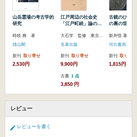
山岳霊場の考古学的
江戸周辺の社会史
古鏡のひみつ
研究
「江戸町続」論のこ
の裏の世界」
ころみ
る
時枝 務 著
大石学 監修 東京学芸大学近世史研究会 編
新井悟 著
雄山閣
名著出版
河出書房新社
新刊
取り寄せ
新刊
取り寄せ
新刊
取り寄せ
2,530円
9,900円
1,815円
古書
1 点
3,850 円
レビュー
レビューを書く