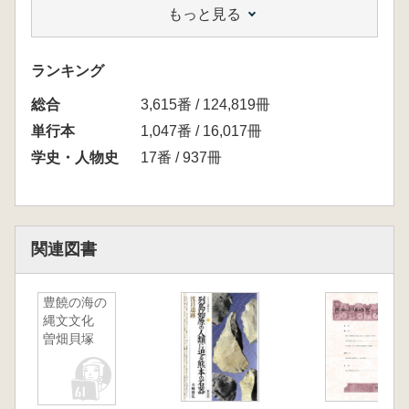
もっと見る
一 はじめに
二 石器時代遺跡への注目
三 肥後の古墳への注目
ランキング
四 肥後考古学の息吹き
総合
明治期、球磨の考古学
3,615番 / 124,819冊
一 「人骨及刀剱類発堀御届」と稲留三郎翁の
単行本
1,047番 / 16,017冊
類推
学史・人物史
17番 / 937冊
二 土佐の考古学者・寺石正路、闡幽舎主人と
稲留三郎
三 城ヶ峰。闡幽舎主人と坪井正五郎の話
四 土佐の考古学者・寺石正路の球磨漫遊
関連図書
五 八木奘三郎・江藤正澄・田代離三と湯山の
石器
考古学揺籃期の肥後
豊饒の海の
縄文文化
一 はじめに
曽畑貝塚
二 熊本県における史跡顕彰の原点
三 考古学者たちの肥後訪問と古墳調査
四 京都帝国大学と肥後の考古学