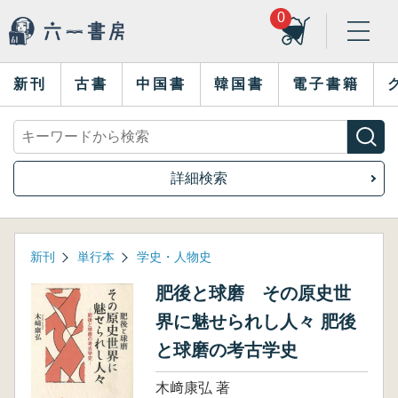
0
新刊
古書
中国書
韓国書
電子書籍
詳細検索
新刊
単行本
学史・人物史
肥後と球磨 その原史世
界に魅せられし人々 肥後
と球磨の考古学史
木﨑康弘 著