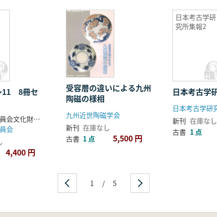
日本考古学研
ッ
究所集報2
受容層の違いによる九州
11 8冊セ
日本考古学
陶磁の様相
日本考古学研
九州近世陶磁学会
奈良県教育委員会文化財保存課編
新刊
在庫なし
新刊
在庫なし
員会
古書
1 点
5,500 円
古書
1 点
し
4,400 円
1
/
5