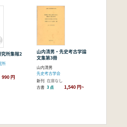
山内清男・先史考古学論
研究所集報2
文集第3冊
究所
山内清男
先史考古学会
990 円
新刊
在庫なし
1,540 円~
古書
3 点