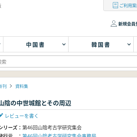
ご利用案
版
新規会員
中国書
韓国書
新刊
資料集
山陰の中世城館とその周辺
レビューを書く
シリーズ
第46回山陰考古学研究集会
発行元
第46回山陰考古学研究集会事務局