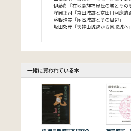
伊藤創「在地豪族福屋氏の城とその
守岡正司「富田城跡と富田川河床遺
濱野浩美「尾高城跡とその周辺」
坂田郊彦「天神山城跡から鳥取城へ
一緒に買われている本
続 織豊期城郭瓦研究の
織豊城郭 