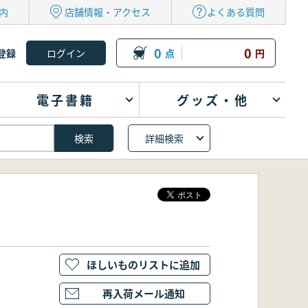
内
店舗情報・アクセス
よくある質問
0
0
登録
点
円
電子書籍
グッズ・他
詳細検索
ほしいものリストに追加
再入荷メール通知