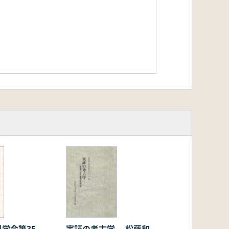
学会第35
実証の考古学 松藤和