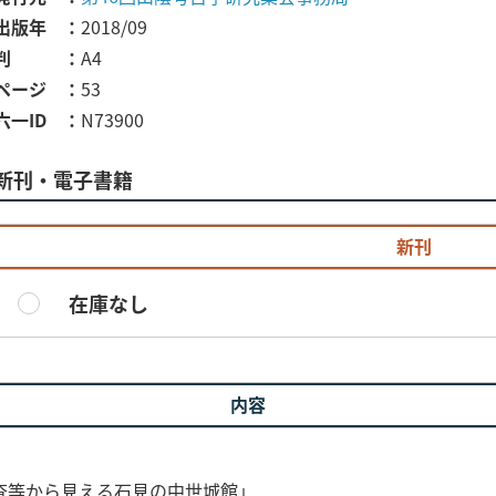
出版年
2018/09
判
A4
ページ
53
六一ID
N73900
新刊・電子書籍
新刊
在庫なし
内容
査等から見える石見の中世城館」