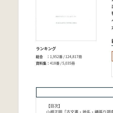
ランキング
総合
1,952番 / 124,817冊
資料集
418番 / 5,035冊
【目次】
山根正明「古文書・地名・縄張り調