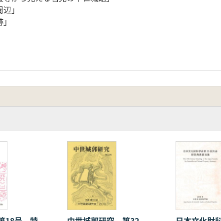
周辺」
跡」
」
第18号 特
中世城郭研究 第32
日本文化財科