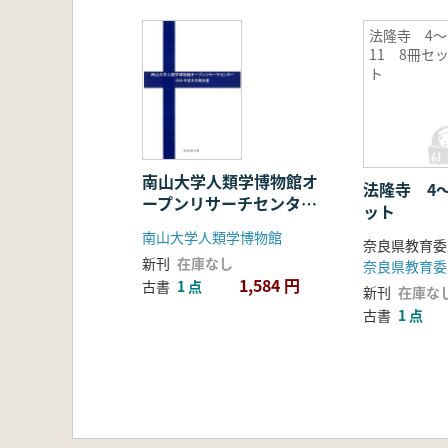
法隆寺 4〜
11 8冊セ
ト
南山大学人類学博物館オ
法隆寺 4〜
ープンリサーチセンタ
ット
ー 2009年度年次報告
南山大学人類学博物館
書 2冊セット
新刊
在庫なし
奈良県教育委
1,584 円
古書
1 点
新刊
在庫な
古書
1 点