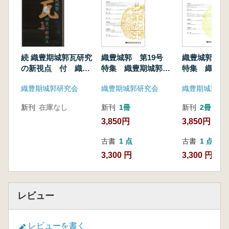
続 織豊期城郭瓦研究
織豊城郭 第19号
織豊城郭 第
の新視点 付 織豊
特集 織豊期城郭瓦
特集 織豊系
期城郭資料集成4
研究の新視点2
石垣上礎石建
織豊期城郭研究会
織豊期城郭研究会
織豊期城郭研
新刊
在庫なし
新刊
1冊
新刊
2冊
3,850円
3,850円
古書
1 点
古書
1 点
3,300 円
3,300 円
レビュー
レビューを書く