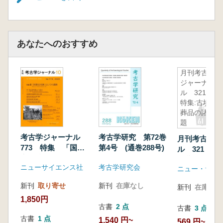
あなたへのおすすめ
月刊考古学
ジャーナ
ル 321
特集:古墳副
葬品の諸問
題
考古学ジャーナル
考古学研究 第72巻
月刊考古学ジ
773 特集 「国指
第4号 (通巻288号)
ル 321 特
定史跡」としての遺
副葬品の諸問
ニューサイエンス社
考古学研究会
跡
ニュー・サイ
新刊
取り寄せ
新刊
在庫なし
新刊
在庫なし
1,850円
古書
2 点
古書
3 点
古書
1 点
1,540 円~
569 円~