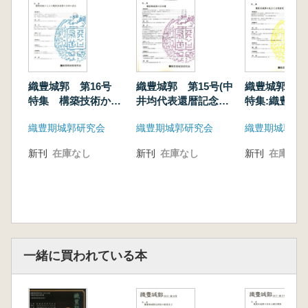
【発掘情報】
滋賀県立大学考古学研究室 美濃金山城跡の発
掘調査
【情報】
松下浩 2016年度刊行織豊期城郭関連文献一
織豊城郭 第16号
織豊城郭 第15号(中
織豊城郭 第
覧
特集 構築技術から
井均代表還暦記念
特集:織豊系
みた織豊系城郭の石
号) 特集:織豊期城
立と出現前夜
織豊期城郭研究会
織豊期城郭研究会
織豊期城郭研
垣の成立
郭の石切場
新刊
在庫なし
新刊
在庫なし
新刊
在庫なし
一緒に買われている本