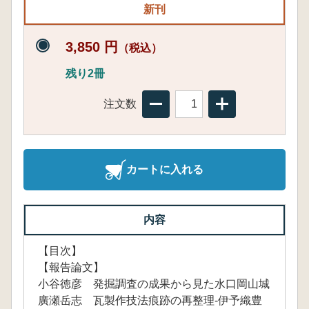
新刊
3,850 円
（税込）
残り2冊
注文数
カートに入れる
内容
【目次】
【報告論文】
小谷徳彦 発掘調査の成果から見た水口岡山城
廣瀬岳志 瓦製作技法痕跡の再整理-伊予織豊