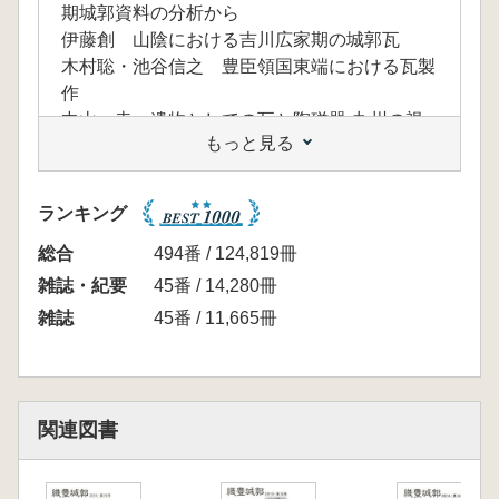
期城郭資料の分析から
伊藤創 山陰における吉川広家期の城郭瓦
木村聡・池谷信之 豊臣領国東端における瓦製
作
中山 圭 遺物としての瓦と陶磁器-九州の視
もっと見る
点から-
【特集論文】
齋藤仁 山形城の瓦出現期の様相と京・大坂の
ランキング
山文軒丸瓦について
乗岡実 織豊期城郭建築の棟を飾った瓦
総合
494番 / 124,819冊
【報告】
雑誌・紀要
45番 / 14,280冊
伊藤航貴 織豊期城郭研究会2017年度甲賀研
雑誌
45番 / 11,665冊
究集会の報告􀀃
【研究ノート】
下高 大輔 倭城の石垣面に関する覚書-二種類
の石垣が示す豊臣政権直轄普請􀀃
関連図書
【資料紹介】
佐藤公保 山形県米沢市国史跡舘山城跡の発掘
調査成果